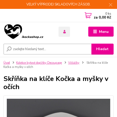
VELKÝ VÝPRODEJ SKLADOVÝCH ZÁSOB.
0
ks
za
0,00 Kč
Menu
Hledat
Úvod
Kolekce bytové doplňky Decoupage
Věšáčky
Skříňka na klíče
Kočka a myšky v očích
Skříňka na klíče Kočka a myšky v
očích