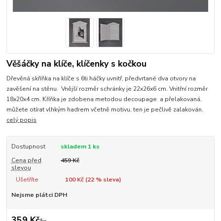
Věšáčky na klíče, klíčenky s kočkou
Dřevěná skříňka na klíče s 6ti háčky uvnitř, předvrtané dva otvory na
zavěšení na stěnu. Vnější rozměr schránky je 22x26x6 cm. Vnitřní rozměr
18x20x4 cm. Kříňka je zdobena metodou decoupage a přelakovaná,
můžete otírat vlhkým hadrem včetně motivu, ten je pečlivě zalakován.
celý popis
Dostupnost
skladem 1 ks
Cena před
459 Kč
slevou
Ušetříte
100 Kč (
22
% sleva)
Nejsme plátci DPH
359 Kč