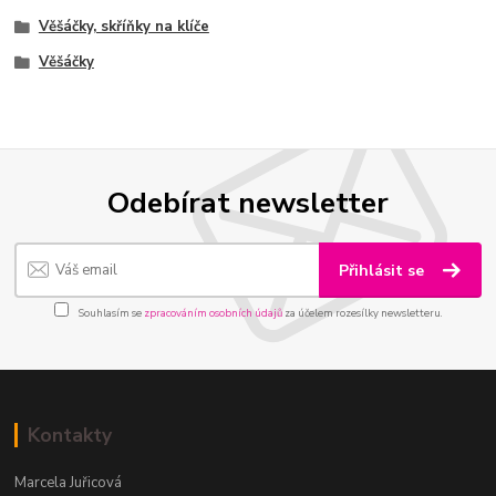
Věšáčky, skříňky na klíče
Věšáčky
Odebírat newsletter
Přihlásit se
Souhlasím se
zpracováním osobních údajů
za účelem rozesílky newsletteru.
Kontakty
Marcela Juřicová