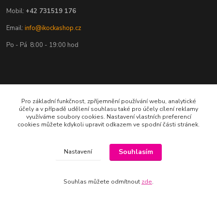
Mobil:
+42 731519 176
Email:
info@ikockashop.cz
Po - Pá 8:00 - 19:00 hod
Provozovatel
Pro základní funkčnost, zpříjemnění používání webu, analytické
účely a v případě udělení souhlasu také pro účely cílení reklamy
MAJU Eshop s.r.o.
využíváme soubory cookies. Nastavení vlastních preferencí
cookies můžete kdykoli upravit odkazem ve spodní části stránek.
U Parku 2867/1
702 00 Ostrava
Souhlasím
Nastavení
IČ: 09674799
Souhlas můžete odmítnout
zde
.