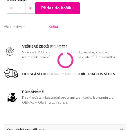
/
ks
Přidat do košíku
Vše s motivem:
Kočka
VEŠKERÉ ZBOŽÍ SKLADEM
Více než 2500 dárků s motivy koček, pejsků, králíčků,
morčátek, ptáčků, soviček, koní, lišek, slonů a medvídků.
ODESLÁNÍ OBJEDNÁVKY NÁSLEDUJÍCÍ PRACOVNÍ DEN
POMÁHÁME
KasProCats - kastrační program z.s, Kočky Bohumín z.s.,
OBRAZ – Obránci zvířat, z. s
Kompletní specifikace