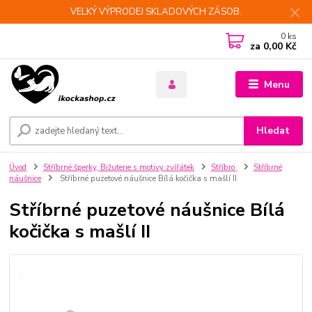
VELKÝ VÝPRODEJ SKLADOVÝCH ZÁSOB.
0
ks
za
0,00 Kč
Menu
Hledat
Úvod
Stříbrné šperky, Bižuterie s motivy zvířátek
Stříbro
Stříbrné
náušnice
Stříbrné puzetové náušnice Bílá kočička s mašlí II
Stříbrné puzetové náušnice Bílá
kočička s mašlí II