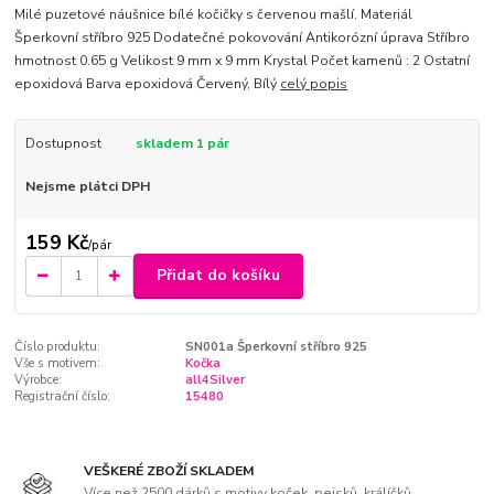
Milé puzetové náušnice bílé kočičky s červenou mašlí. Materiál
Šperkovní stříbro 925 Dodatečné pokovování Antikorózní úprava Stříbro
hmotnost 0.65 g Velikost 9 mm x 9 mm Krystal Počet kamenů : 2 Ostatní
epoxidová Barva epoxidová Červený, Bílý
celý popis
Dostupnost
skladem 1 pár
Nejsme plátci DPH
159 Kč
/
pár
Přidat do košíku
Číslo produktu:
SN001a Šperkovní stříbro 925
Vše s motivem:
Kočka
Výrobce:
all4Silver
Registrační číslo:
15480
VEŠKERÉ ZBOŽÍ SKLADEM
Více než 2500 dárků s motivy koček, pejsků, králíčků,