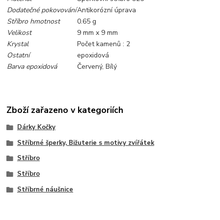
Dodatečné pokovování
Antikorózní úprava
Stříbro hmotnost
0.65 g
Velikost
9 mm x 9 mm
Krystal
Počet kamenů : 2
Ostatní
epoxidová
Barva epoxidová
Červený, Bílý
Zboží zařazeno v kategoriích
Dárky Kočky
Stříbrné šperky, Bižuterie s motivy zvířátek
Stříbro
Stříbro
Stříbrné náušnice