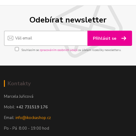
Odebírat newsletter
Přihlásit se
Souhlasím se
zpracováním osobních údajů
za účelem rozesílky newsletteru.
Kontakty
Marcela Juřicová
Mobil:
+42 731519 176
Email:
info@ikockashop.cz
Po - Pá 8:00 - 19:00 hod