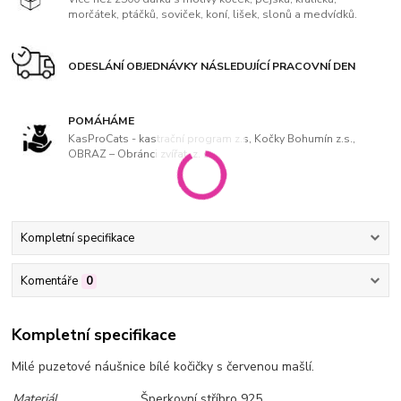
morčátek, ptáčků, soviček, koní, lišek, slonů a medvídků.
ODESLÁNÍ OBJEDNÁVKY NÁSLEDUJÍCÍ PRACOVNÍ DEN
POMÁHÁME
KasProCats - kastrační program z.s, Kočky Bohumín z.s.,
OBRAZ – Obránci zvířat, z. s
Kompletní specifikace
Komentáře
0
Kompletní specifikace
Milé puzetové náušnice bílé kočičky s červenou mašlí.
Materiál
Šperkovní stříbro 925