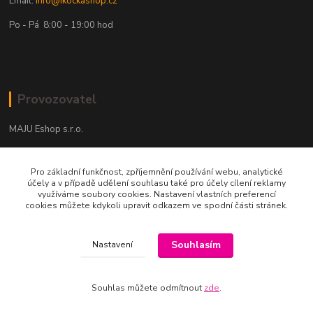
Email:
info@ikockashop.cz
Po - Pá 8:00 - 19:00 hod
Provozovatel
MAJU Eshop s.r.o.
U Parku 2867/1
Pro základní funkčnost, zpříjemnění používání webu, analytické
702 00 Ostrava
účely a v případě udělení souhlasu také pro účely cílení reklamy
využíváme soubory cookies. Nastavení vlastních preferencí
IČ: 09674799
cookies můžete kdykoli upravit odkazem ve spodní části stránek.
Souhlasím
Nastavení
Souhlas můžete odmítnout
zde
.
Vytvořeno na
Eshop-rychle.cz