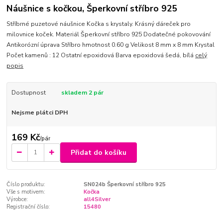
Náušnice s kočkou, Šperkovní stříbro 925
Stříbrné puzetové náušnice Kočka s krystaly. Krásný dáreček pro
milovnice koček. Materiál Šperkovní stříbro 925 Dodatečné pokovování
Antikorózní úprava Stříbro hmotnost 0.60 g Velikost 8 mm x 8 mm Krystal
Počet kamenů : 12 Ostatní epoxidová Barva epoxidová šedá, bílá
celý
popis
Dostupnost
skladem 2 pár
Nejsme plátci DPH
169 Kč
/
pár
Přidat do košíku
Číslo produktu:
SN024b Šperkovní stříbro 925
Vše s motivem:
Kočka
Výrobce:
all4Silver
Registrační číslo:
15480