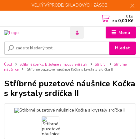
VELKÝ VÝPRODEJ SKLADOVÝCH ZÁSOB.
0
ks
za
0,00 Kč
Menu
Hledat
Úvod
Stříbrné šperky, Bižuterie s motivy zvířátek
Stříbro
Stříbrné
náušnice
Stříbrné puzetové náušnice Kočka s krystaly srdíčka II
Stříbrné puzetové náušnice Kočka
s krystaly srdíčka II