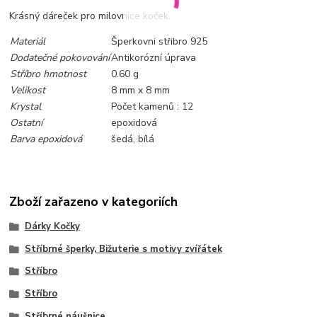
Krásný dáreček pro milovnice koček.
Materiál
Šperkovní stříbro 925
Dodatečné pokovování
Antikorózní úprava
Stříbro hmotnost
0.60 g
Velikost
8 mm x 8 mm
Krystal
Počet kamenů : 12
Ostatní
epoxidová
Barva epoxidová
šedá, bílá
Zboží zařazeno v kategoriích
Dárky Kočky
Stříbrné šperky, Bižuterie s motivy zvířátek
Stříbro
Stříbro
Stříbrné náušnice