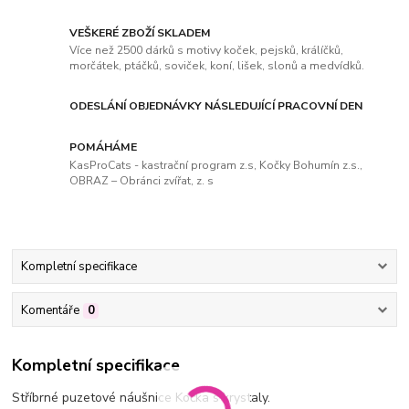
VEŠKERÉ ZBOŽÍ SKLADEM
Více než 2500 dárků s motivy koček, pejsků, králíčků,
morčátek, ptáčků, soviček, koní, lišek, slonů a medvídků.
ODESLÁNÍ OBJEDNÁVKY NÁSLEDUJÍCÍ PRACOVNÍ DEN
POMÁHÁME
KasProCats - kastrační program z.s, Kočky Bohumín z.s.,
OBRAZ – Obránci zvířat, z. s
Kompletní specifikace
Komentáře
0
Kompletní specifikace
Stříbrné puzetové náušnice Kočka s krystaly.