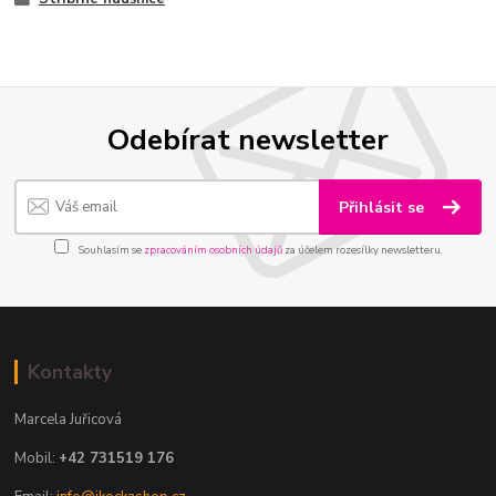
Odebírat newsletter
Přihlásit se
Souhlasím se
zpracováním osobních údajů
za účelem rozesílky newsletteru.
Kontakty
Marcela Juřicová
Mobil:
+42 731519 176