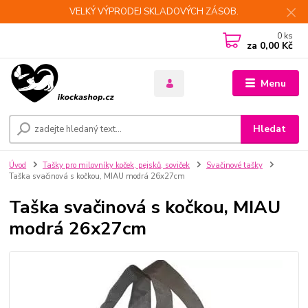
VELKÝ VÝPRODEJ SKLADOVÝCH ZÁSOB.
0
ks
za
0,00 Kč
Menu
Hledat
Úvod
Tašky pro milovníky koček, pejsků, soviček
Svačinové tašky
Taška svačinová s kočkou, MIAU modrá 26x27cm
Taška svačinová s kočkou, MIAU
modrá 26x27cm