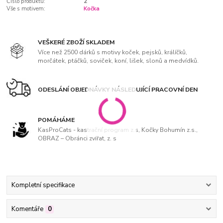
Číslo produktu:
2
Vše s motivem:
Kočka
VEŠKERÉ ZBOŽÍ SKLADEM
Více než 2500 dárků s motivy koček, pejsků, králíčků,
morčátek, ptáčků, soviček, koní, lišek, slonů a medvídků.
ODESLÁNÍ OBJEDNÁVKY NÁSLEDUJÍCÍ PRACOVNÍ DEN
POMÁHÁME
KasProCats - kastrační program z.s, Kočky Bohumín z.s.,
OBRAZ – Obránci zvířat, z. s
Kompletní specifikace
Komentáře
0