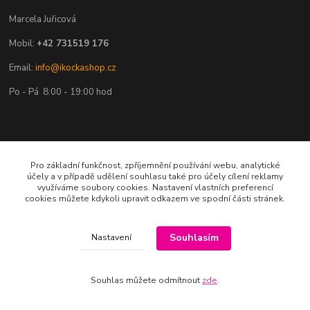
Marcela Juřicová
Mobil:
+42 731519 176
Email:
info@ikockashop.cz
Po - Pá 8:00 - 19:00 hod
Provozovatel
Pro základní funkčnost, zpříjemnění používání webu, analytické
účely a v případě udělení souhlasu také pro účely cílení reklamy
využíváme soubory cookies. Nastavení vlastních preferencí
MAJU Eshop s.r.o.
cookies můžete kdykoli upravit odkazem ve spodní části stránek.
U Parku 2867/1
Souhlasím
Nastavení
702 00 Ostrava
IČ: 09674799
Souhlas můžete odmítnout
zde
.