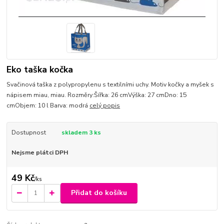
Eko taška kočka
Svačinová taška z polypropylenu s textilními uchy. Motiv kočky a myšek s
nápisem miau, miau. Rozměry:Šířka: 26 cmVýška: 27 cmDno: 15
cmObjem: 10 l Barva: modrá
celý popis
Dostupnost
skladem 3 ks
Nejsme plátci DPH
49 Kč
/
ks
Přidat do košíku