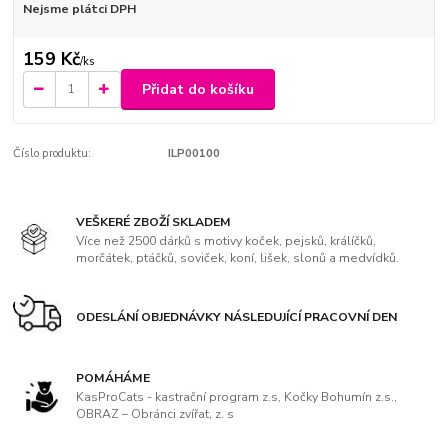
Nejsme plátci DPH
159 Kč
/
ks
Přidat do košíku
Číslo produktu:
ILP00100
VEŠKERÉ ZBOŽÍ SKLADEM
Více než 2500 dárků s motivy koček, pejsků, králíčků,
morčátek, ptáčků, soviček, koní, lišek, slonů a medvídků.
ODESLÁNÍ OBJEDNÁVKY NÁSLEDUJÍCÍ PRACOVNÍ DEN
POMÁHÁME
KasProCats - kastrační program z.s, Kočky Bohumín z.s.,
OBRAZ – Obránci zvířat, z. s