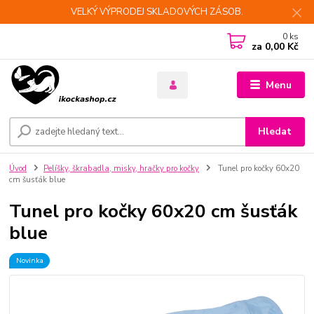
VELKÝ VÝPRODEJ SKLADOVÝCH ZÁSOB.
0
ks
za
0,00 Kč
Menu
Hledat
Úvod
Pelíšky, škrabadla, misky, hračky pro kočky
Tunel pro kočky 60x20
cm šusťák blue
Tunel pro kočky 60x20 cm šusťák
blue
Novinka