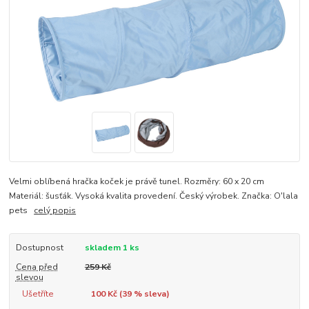
Velmi oblíbená hračka koček je právě tunel. Rozměry: 60 x 20 cm
Materiál: šusťák. Vysoká kvalita provedení. Český výrobek. Značka: O'lala
pets
celý popis
Dostupnost
skladem 1 ks
Cena před
259 Kč
slevou
Ušetříte
100 Kč (
39
% sleva)