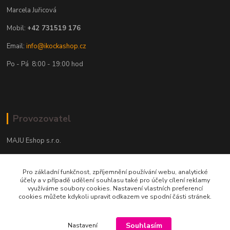
Marcela Juřicová
Mobil:
+42 731519 176
Email:
info@ikockashop.cz
Po - Pá 8:00 - 19:00 hod
Provozovatel
MAJU Eshop s.r.o.
U Parku 2867/1
Pro základní funkčnost, zpříjemnění používání webu, analytické
702 00 Ostrava
účely a v případě udělení souhlasu také pro účely cílení reklamy
využíváme soubory cookies. Nastavení vlastních preferencí
IČ: 09674799
cookies můžete kdykoli upravit odkazem ve spodní části stránek.
Souhlasím
Nastavení