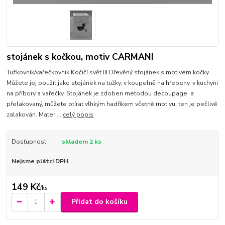
stojánek s kočkou, motiv CARMANI
Tužkovník/vařečkovník Kočičí svět III Dřevěný stojánek s motivem kočky.
Můžete jej použít jako stojánek na tužky, v koupelně na hřebeny, v kuchyni
na příbory a vařečky. Stojánek je zdoben metodou decoupage a
přelakovaný, můžete otírat vlhkým hadříkem včetně motivu, ten je pečlivě
zalakován. Materi...
celý popis
Dostupnost
skladem 2 ks
Nejsme plátci DPH
149 Kč
/
ks
Přidat do košíku