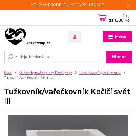
VELKÝ VÝPRODEJ SKLADOVÝCH ZÁSOB.
0
ks
za
0,00 Kč
Menu
Hledat
Úvod
Kolekce bytové doplňky Decoupage
Ubrouskovníky, tužkovníky
Tužkovník/vařečkovník Kočičí svět III
Tužkovník/vařečkovník Kočičí svět
III