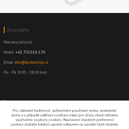
Kontakty
Marcela Juřicová
Mobil:
+42 731519 176
Email:
info@ikockashop.cz
Po - Pá 8:00 - 19:00 hod
Provozovatel
Pro základní funkčnost, zpříjemnění používání webu, analytické
MAJU Eshop s.r.o.
účely a v případě udělení souhlasu také pro účely cílení reklamy
využíváme soubory cookies. Nastavení vlastních preferencí
cookies můžete kdykoli upravit odkazem ve spodní části stránek.
U Parku 2867/1