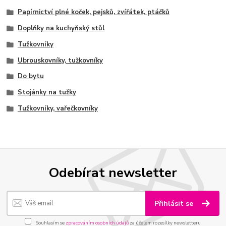
Papírnictví plné koček, pejsků, zvířátek, ptáčků
Doplňky na kuchyňský stůl
Tužkovníky
Ubrouskovníky, tužkovníky
Do bytu
Stojánky na tužky
Tužkovníky, vařečkovníky
Odebírat newsletter
Přihlásit se
Souhlasím se
zpracováním osobních údajů
za účelem rozesílky newsletteru.