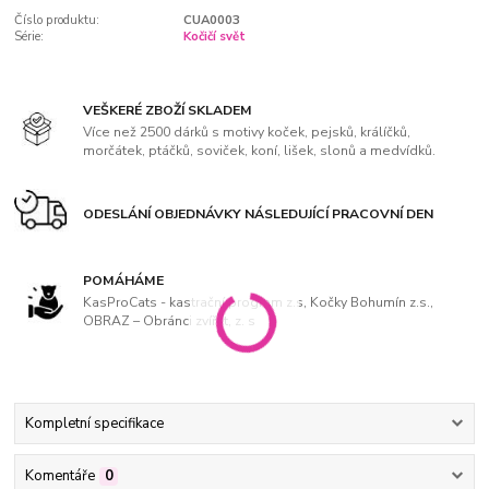
Číslo produktu:
CUA0003
Série:
Kočičí svět
VEŠKERÉ ZBOŽÍ SKLADEM
Více než 2500 dárků s motivy koček, pejsků, králíčků,
morčátek, ptáčků, soviček, koní, lišek, slonů a medvídků.
ODESLÁNÍ OBJEDNÁVKY NÁSLEDUJÍCÍ PRACOVNÍ DEN
POMÁHÁME
KasProCats - kastrační program z.s, Kočky Bohumín z.s.,
OBRAZ – Obránci zvířat, z. s
Kompletní specifikace
Komentáře
0