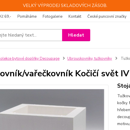
VELKÝ VÝPRODEJ SKLADOVÝCH ZÁSOB.
Kč 69,-
Pomáháme
Fotogalerie
Kontakt
České puncovní značky
Hledat
olekce bytové doplňky Decoupage
Ubrouskovníky, tužkovníky
Tužko
ovník/vařečkovník Kočičí svět IV
Stoj
Tužkov
kočky. 
hřeben
decoup
motivu,