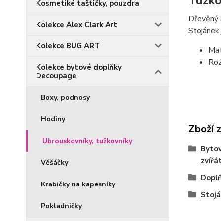
Tužko
Kosmetiké taštičky, pouzdra
Dřevěný s
Kolekce Alex Clark Art
Stojánek
Kolekce BUG ART
Mat
Roz
Kolekce bytové doplňky
Decoupage
Boxy, podnosy
Hodiny
Zboží 
Ubrouskovníky, tužkovníky
Bytov
zvířá
Věšáčky
Doplň
Krabičky na kapesníky
Stojá
Pokladničky