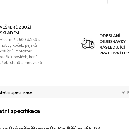
VEŠKERÉ ZBOŽÍ
SKLADEM
ODESLÁNÍ
Více než 2500 dárků s
OBJEDNÁVKY
motivy koček, pejsků,
NÁSLEDUJÍCÍ
králíčků, morčátek,
PRACOVNÍ DE
ptáčků, soviček, koní,
lišek, slonů a medvídků.
etní specifikace
tní specifikace