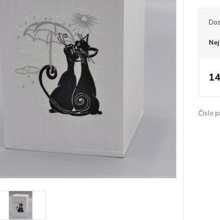
Dos
Nej
14
Číslo p