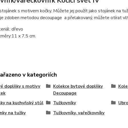
vník/vařečkovník Kočičí svět IV
tojánek s motivem kočky. Můžete jej použít jako stojánek na tužk
 je zdoben metodou decoupage a přelakovaný, můžete otírat vlh
eriál: dřevo
měry:11 x 7,5 cm.
zařazeno v kategoriích
é doplňky s motivy
Kolekce bytové doplňky
Kol
tek
Decoupage
ky na kuchyňský stůl
Tužkovníky
Ubro
nky na tužky
Tužkovníky, vařečkovníky