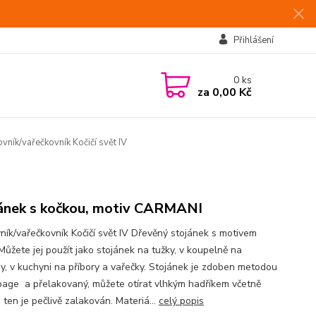
Přihlášení
0
ks
za
0,00 Kč
vník/vařečkovník Kočičí svět IV
ánek s kočkou, motiv CARMANI
ník/vařečkovník Kočičí svět IV Dřevěný stojánek s motivem
Můžete jej použít jako stojánek na tužky, v koupelně na
y, v kuchyni na příbory a vařečky. Stojánek je zdoben metodou
age a přelakovaný, můžete otírat vlhkým hadříkem včetně
 ten je pečlivě zalakován. Materiá...
celý popis