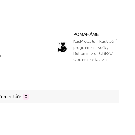
POMÁHÁME
KasProCats - kastrační
program z.s, Kočky
Bohumín z.s., OBRAZ –
N
Obránci zvířat, z. s
Komentáře
0