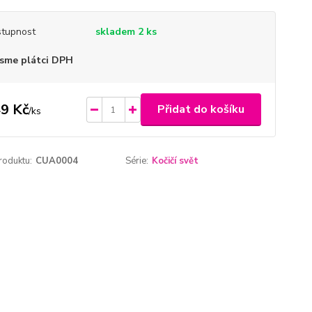
tupnost
skladem 2 ks
sme plátci DPH
9 Kč
Přidat do košíku
/
ks
roduktu:
CUA0004
Série:
Kočičí svět