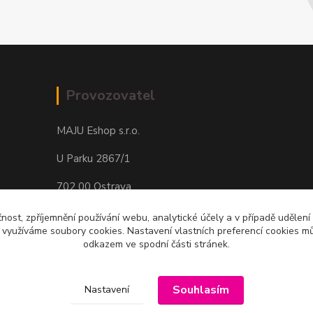
Provozovatel
MAJU Eshop s.r.o.
U Parku 2867/1
702 00 Ostrava
IČ: 09674799
čnost, zpříjemnění používání webu, analytické účely a v případě udělení
y využíváme soubory cookies. Nastavení vlastních preferencí cookies mů
odkazem ve spodní části stránek.
Souhlasím
Nastavení