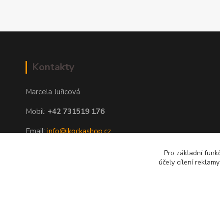
Kontakty
Marcela Juřicová
Mobil:
+42 731519 176
Email:
info@ikockashop.cz
Po - Pá 8:00 - 19:00 hod
Pro základní funk
účely cílení reklam