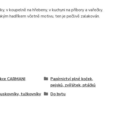
y, v koupelně na hřebeny, v kuchyni na příbory a vařečky.
kým hadříkem včetně motivu, ten je pečlivě zalakován.
ekce CARMANI
Papírnictví plné koček,
pejsků, zvířátek, ptáčků
uskovníky, tužkovníky
Do bytu