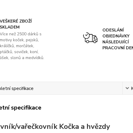
VEŠKERÉ ZBOŽÍ
SKLADEM
ODESLÁNÍ
Více než 2500 dárků s
OBJEDNÁVKY
motivy koček, pejsků,
NÁSLEDUJÍCÍ
králíčků, morčátek,
PRACOVNÍ DE
ptáčků, soviček, koní,
lišek, slonů a medvídků.
etní specifikace
tní specifikace
vník/vařečkovník Kočka a hvězdy