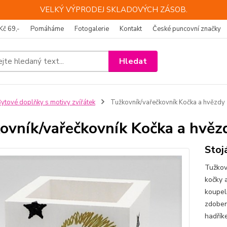
VELKÝ VÝPRODEJ SKLADOVÝCH ZÁSOB.
Kč 69,-
Pomáháme
Fotogalerie
Kontakt
České puncovní značky
Hledat
ytové doplňky s motivy zvířátek
Tužkovník/vařečkovník Kočka a hvězdy
ovník/vařečkovník Kočka a hvěz
Stoj
Tužkov
kočky a
koupel
zdoben
hadříke