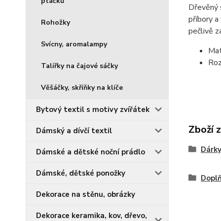
ptáčků
Dřevěný s
příbory a
Rohožky
pečlivě z
Svícny, aromalampy
Mat
Roz
Talířky na čajové sáčky
Věšáčky, skříňky na klíče
Bytový textil s motivy zvířátek
Zboží 
Dámský a dívčí textil
Dárky
Dámské a dětské noční prádlo
Dámské, dětské ponožky
Doplň
Dekorace na stěnu, obrázky
Dekorace keramika, kov, dřevo,