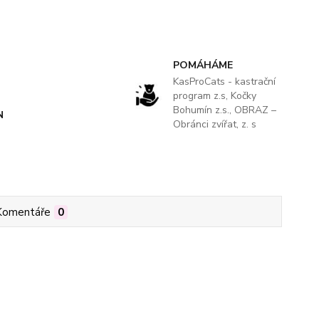
POMÁHÁME
KasProCats - kastrační
program z.s, Kočky
Bohumín z.s., OBRAZ –
N
Obránci zvířat, z. s
Komentáře
0