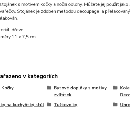
tojánek s motivem kočky a noční oblohy. Můžete jej použít jako s
 vařečky. Stojánek je zdoben metodou decoupage a přelakovaný,
alakován.
eriál: dřevo
měry:11 x 7,5 cm.
zařazeno v kategoriích
 Kočky
Bytové doplňky s motivy
Kole
zvířátek
Dec
ky na kuchyňský stůl
Tužkovníky
Ubro