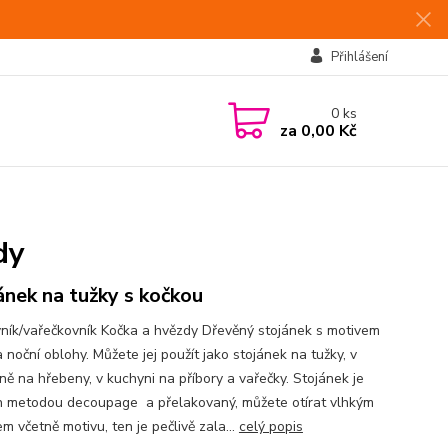
Přihlášení
0
ks
za
0,00 Kč
dy
ánek na tužky s kočkou
ník/vařečkovník Kočka a hvězdy Dřevěný stojánek s motivem
 noční oblohy. Můžete jej použít jako stojánek na tužky, v
ně na hřebeny, v kuchyni na příbory a vařečky. Stojánek je
 metodou decoupage a přelakovaný, můžete otírat vlhkým
m včetně motivu, ten je pečlivě zala...
celý popis