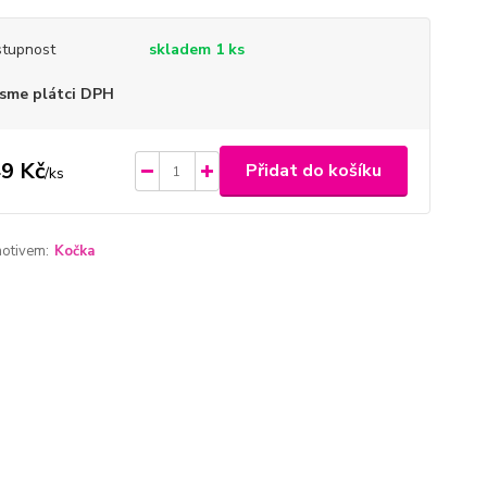
tupnost
skladem 1 ks
sme plátci DPH
9 Kč
Přidat do košíku
/
ks
motivem:
Kočka