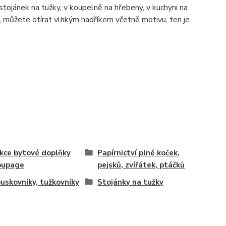
tojánek na tužky, v koupelně na hřebeny, v kuchyni na
 můžete otírat vlhkým hadříkem včetně motivu, ten je
kce bytové doplňky
Papírnictví plné koček,
oupage
pejsků, zvířátek, ptáčků
uskovníky, tužkovníky
Stojánky na tužky