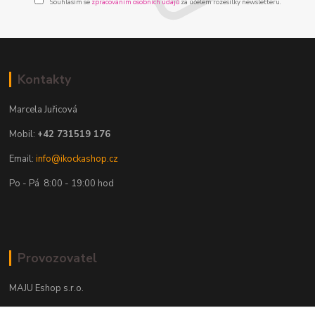
Souhlasím se
zpracováním osobních údajů
za účelem rozesílky newsletteru.
Kontakty
Marcela Juřicová
Mobil:
+42 731519 176
Email:
info@ikockashop.cz
Po - Pá 8:00 - 19:00 hod
Provozovatel
MAJU Eshop s.r.o.
U Parku 2867/1