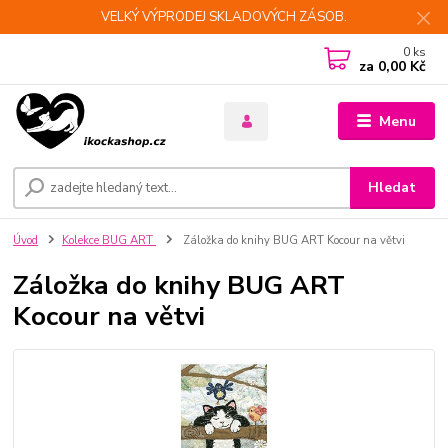
VELKÝ VÝPRODEJ SKLADOVÝCH ZÁSOB.
0
ks
za
0,00 Kč
Menu
Hledat
Úvod
Kolekce BUG ART
Záložka do knihy BUG ART Kocour na větvi
Záložka do knihy BUG ART
Kocour na větvi