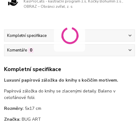
KasProCats - kastrační program z.s, Kočky Bohumín z.s.,
OBRAZ – Obránci zvířat, z. s
Kompletní specifikace
Komentáře
0
Kompletní specifikace
Luxusní papírová záložka do knihy s kočičím motivem.
Papírová záložka do knihy
s
e zlacenými detaily. Baleno v
celofánové folii.
Rozměry:
5x17 cm
Značka:
BUG ART