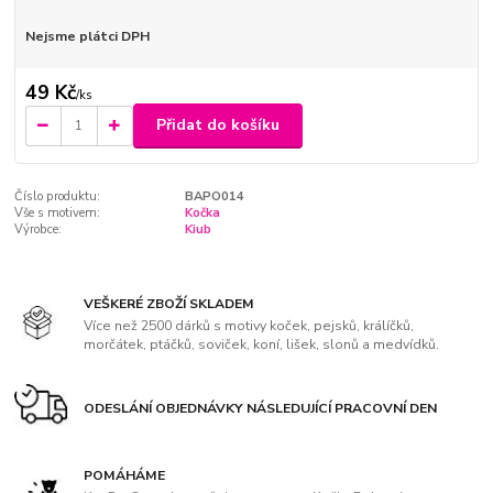
Nejsme plátci DPH
49 Kč
/
ks
Přidat do košíku
Číslo produktu:
BAPO014
Vše s motivem:
Kočka
Výrobce:
Kiub
VEŠKERÉ ZBOŽÍ SKLADEM
Více než 2500 dárků s motivy koček, pejsků, králíčků,
morčátek, ptáčků, soviček, koní, lišek, slonů a medvídků.
ODESLÁNÍ OBJEDNÁVKY NÁSLEDUJÍCÍ PRACOVNÍ DEN
POMÁHÁME