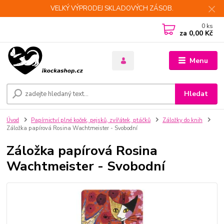
VELKÝ VÝPRODEJ SKLADOVÝCH ZÁSOB.
0
ks
za
0,00 Kč
Menu
Hledat
Úvod
Papírnictví plné koček, pejsků, zvířátek, ptáčků
Záložky do knih
Záložka papírová Rosina Wachtmeister - Svobodní
Záložka papírová Rosina
Wachtmeister - Svobodní