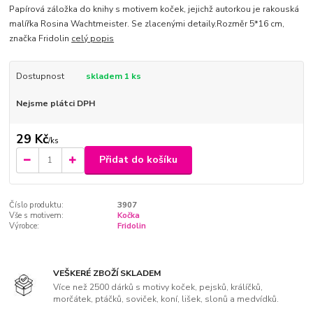
Papírová záložka do knihy s motivem koček, jejichž autorkou je rakouská
malířka Rosina Wachtmeister. Se zlacenými detaily.Rozměr 5*16 cm,
značka Fridolin
celý popis
Dostupnost
skladem 1 ks
Nejsme plátci DPH
29 Kč
/
ks
Přidat do košíku
Číslo produktu:
3907
Vše s motivem:
Kočka
Výrobce:
Fridolin
VEŠKERÉ ZBOŽÍ SKLADEM
Více než 2500 dárků s motivy koček, pejsků, králíčků,
morčátek, ptáčků, soviček, koní, lišek, slonů a medvídků.