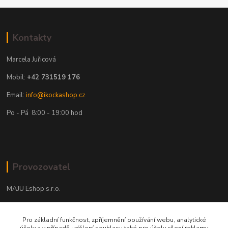
Kontakty
Marcela Juřicová
Mobil:
+42 731519 176
Email:
info@ikockashop.cz
Po - Pá 8:00 - 19:00 hod
Provozovatel
MAJU Eshop s.r.o.
U Parku 2867/1
Pro základní funkčnost, zpříjemnění používání webu, analytické
702 00 Ostrava