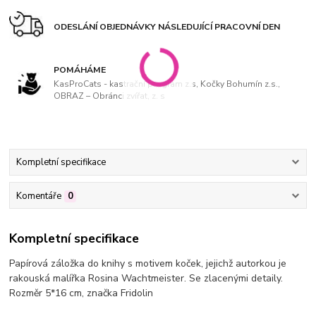
ODESLÁNÍ OBJEDNÁVKY NÁSLEDUJÍCÍ PRACOVNÍ DEN
POMÁHÁME
KasProCats - kastrační program z.s, Kočky Bohumín z.s.,
OBRAZ – Obránci zvířat, z. s
Kompletní specifikace
Komentáře
0
Kompletní specifikace
Papírová záložka do knihy s
motivem koček, jejichž autorkou je
rakouská malířka Rosina Wachtmeister.
Se zlacenými detaily.
Rozměr 5*16 cm, značka Fridolin