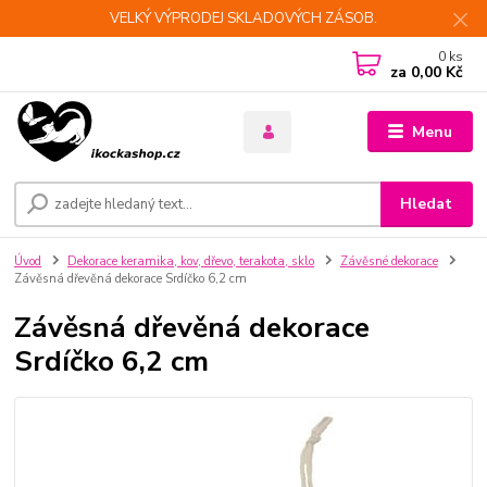
VELKÝ VÝPRODEJ SKLADOVÝCH ZÁSOB.
0
ks
za
0,00 Kč
Menu
Hledat
Úvod
Dekorace keramika, kov, dřevo, terakota, sklo
Závěsné dekorace
Závěsná dřevěná dekorace Srdíčko 6,2 cm
Závěsná dřevěná dekorace
Srdíčko 6,2 cm