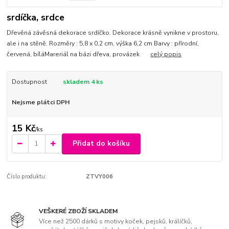
srdíčka, srdce
Dřevěná závěsná dekorace srdíčko. Dekorace krásně vynikne v prostoru,
ale i na stěně. Rozměry : 5,8 x 0,2 cm, výška 6,2 cm Barvy : přírodní,
červená, bíláMareriál na bázi dřeva, provázek
celý popis
Dostupnost
skladem 4 ks
Nejsme plátci DPH
15 Kč
/
ks
Přidat do košíku
Číslo produktu:
ZTVY006
VEŠKERÉ ZBOŽÍ SKLADEM
Více než 2500 dárků s motivy koček, pejsků, králíčků,