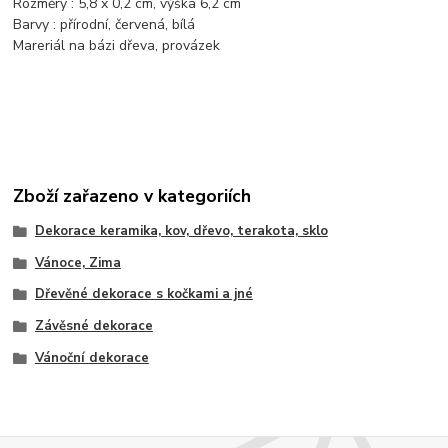
Rozměry : 5,8 x 0,2 cm, výška 6,2 cm
Barvy : přírodní, červená, bílá
Mareriál na bázi dřeva, provázek
Zboží zařazeno v kategoriích
Dekorace keramika, kov, dřevo, terakota, sklo
Vánoce, Zima
Dřevěné dekorace s kočkami a jné
Závěsné dekorace
Vánoční dekorace