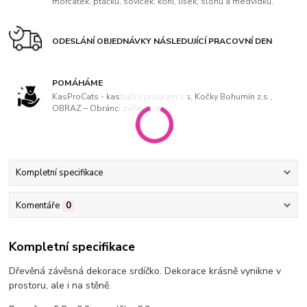
morčátek, ptáčků, soviček, koní, lišek, slonů a medvídků.
ODESLÁNÍ OBJEDNÁVKY NÁSLEDUJÍCÍ PRACOVNÍ DEN
POMÁHÁME
KasProCats - kastrační program z.s, Kočky Bohumín z.s.,
OBRAZ – Obránci zvířat, z. s
Kompletní specifikace
Komentáře
0
Kompletní specifikace
Dřevěná závěsná dekorace srdíčko. Dekorace krásně vynikne v
prostoru, ale i na stěně.