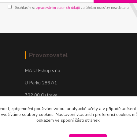
Souhlasím se
zpracováním osobních údajů
za účelem rozesílky newsletteru.
Provozovatel
MAJU Eshop s.r.o.
U Parku 2867/1
702 00 Ostrava
IČ: 09674799
čnost, zpříjemnění používání webu, analytické účely a v případě udělení
y využíváme soubory cookies. Nastavení vlastních preferencí cookies mů
odkazem ve spodní části stránek.