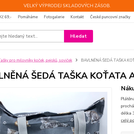
VELKÝ VÝPRODEJ SKLADOVÝCH ZÁSOB.
Kč 69,-
Pomáháme
Fotogalerie
Kontakt
České puncovní značky
Hledat
ašky pro milovníky koček, pejsků, soviček
BAVLNĚNÁ ŠEDÁ TAŠKA KOŤ
LNĚNÁ ŠEDÁ TAŠKA KOŤATA 
Náku
Plátěn
prochá
délka 
celý p