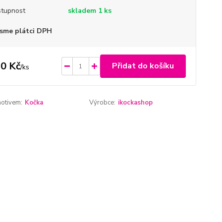
tupnost
skladem 1 ks
sme plátci DPH
0 Kč
Přidat do košíku
/
ks
motivem:
Kočka
Výrobce:
ikockashop