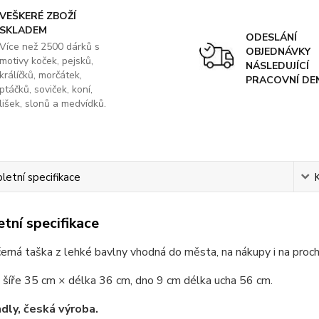
VEŠKERÉ ZBOŽÍ
SKLADEM
ODESLÁNÍ
Více než 2500 dárků s
OBJEDNÁVKY
motivy koček, pejsků,
NÁSLEDUJÍCÍ
králíčků, morčátek,
PRACOVNÍ DE
ptáčků, soviček, koní,
lišek, slonů a medvídků.
etní specifikace
tní specifikace
erná taška z lehké bavlny vhodná do města, na nákupy i na proch
 šíře 35 cm × délka 36 cm, dno 9 cm délka ucha 56 cm.
ndly, česká výroba.