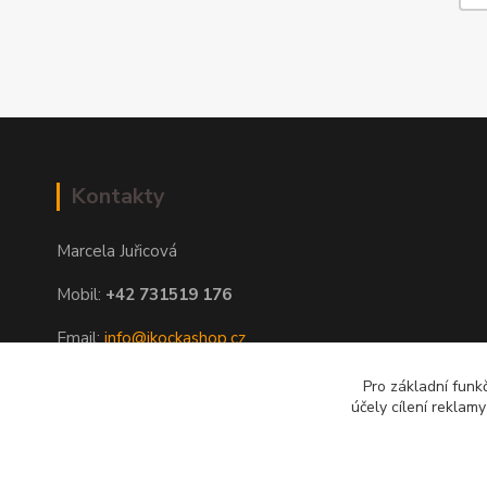
Kontakty
Marcela Juřicová
Mobil:
+42 731519 176
Email:
info@ikockashop.cz
Po - Pá 8:00 - 19:00 hod
Pro základní funk
účely cílení reklam