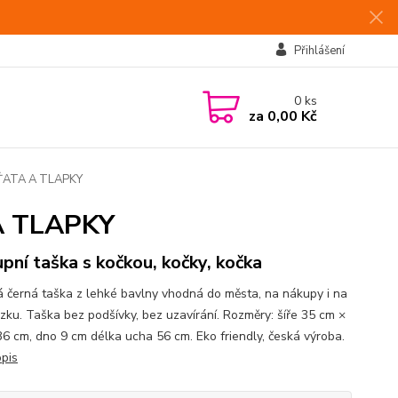
Přihlášení
0
ks
za
0,00 Kč
ATA A TLAPKY
A TLAPKY
pní taška s kočkou, kočky, kočka
á černá taška z lehké bavlny vhodná do města, na nákupy i na
zku. Taška bez podšívky, bez uzavírání. Rozměry: šíře 35 cm ×
36 cm, dno 9 cm délka ucha 56 cm. Eko friendly, česká výroba.
opis