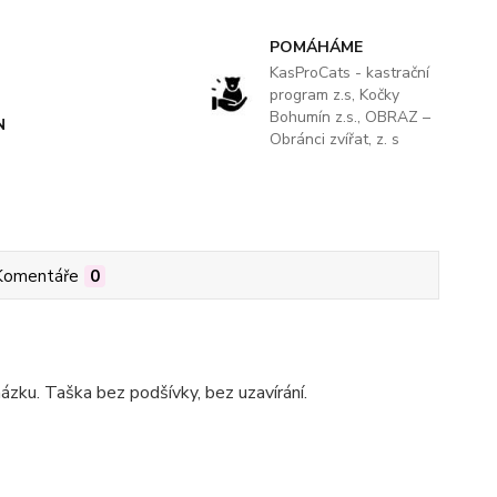
POMÁHÁME
KasProCats - kastrační
program z.s, Kočky
Bohumín z.s., OBRAZ –
N
Obránci zvířat, z. s
Komentáře
0
ázku. Taška bez podšívky, bez uzavírání.