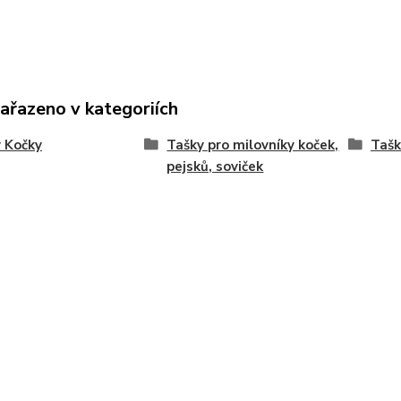
zařazeno v kategoriích
 Kočky
Tašky pro milovníky koček,
Tašk
pejsků, soviček