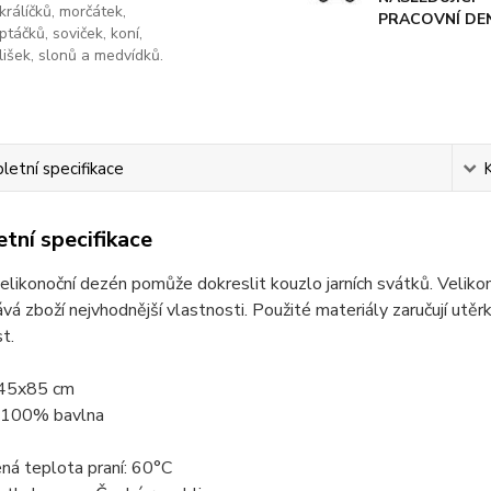
králíčků, morčátek,
PRACOVNÍ DE
ptáčků, soviček, koní,
lišek, slonů a medvídků.
etní specifikace
tní specifikace
velikonoční dezén pomůže dokreslit kouzlo jarních svátků. Velikon
vá zboží nejvhodnější vlastnosti. Použité materiály zaručují utěr
t.
 45x85 cm
: 100% bavlna
ná teplota praní: 60°C