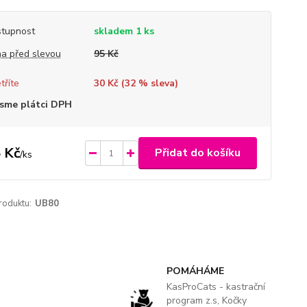
tupnost
skladem 1 ks
a před slevou
95 Kč
tříte
30 Kč (
32
% sleva)
sme plátci DPH
 Kč
Přidat do košíku
/
ks
roduktu:
UB80
POMÁHÁME
KasProCats - kastrační
program z.s, Kočky