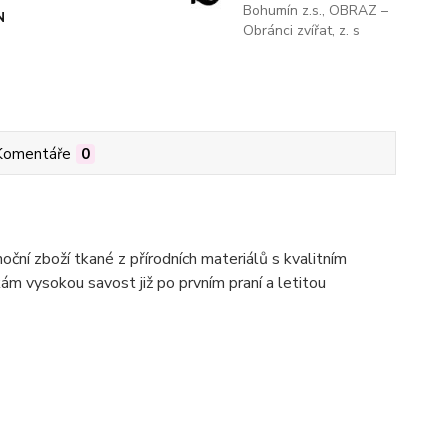
Bohumín z.s., OBRAZ –
N
Obránci zvířat, z. s
Komentáře
0
oční zboží tkané z přírodních materiálů s kvalitním
kám vysokou savost již po prvním praní a letitou