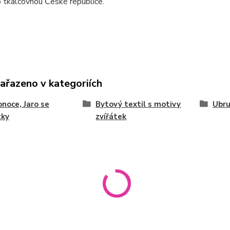
 tkalcovnou České republice.
zařazeno v kategoriích
onoce, Jaro se
Bytový textil s motivy
Ubru
tky
zvířátek