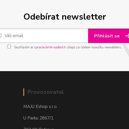
Odebírat newsletter
Přihlásit se
Souhlasím se
zpracováním osobních údajů
za účelem rozesílky newsletteru.
Provozovatel
MAJU Eshop s.r.o.
U Parku 2867/1