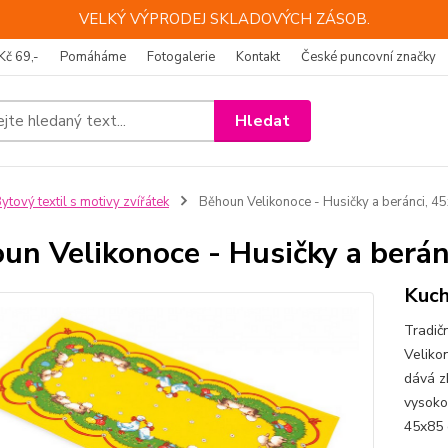
VELKÝ VÝPRODEJ SKLADOVÝCH ZÁSOB.
Kč 69,-
Pomáháme
Fotogalerie
Kontakt
České puncovní značky
Hledat
ytový textil s motivy zvířátek
Běhoun Velikonoce - Husičky a beránci, 4
un Velikonoce - Husičky a berán
Kuch
Tradič
Velikon
dává zb
vysokou
45x85 