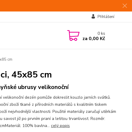
Přihlášení
0
ks
za
0,00 Kč
5x85 cm
ci, 45x85 cm
yňské ubrusy velikonoční
ní velikonoční dezén pomůže dokreslit kouzlo jarních svátků.
oční zboží tkané z přírodních materiálů s kvalitním tiskem
oží nejvhodnější vlastnosti. Použité materiály zaručují utěrkám
 savost již po prvním praní a letitou trvanlivost. Rozměr:
cmMateriál: 100% bavlna...
celý popis