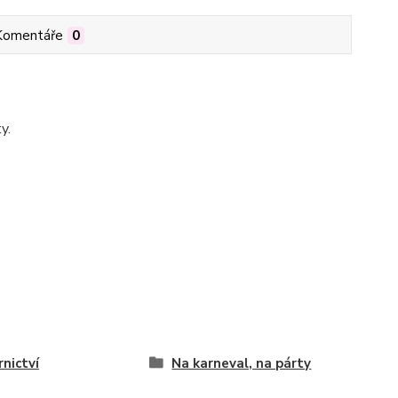
Komentáře
0
y.
rnictví
Na karneval, na párty