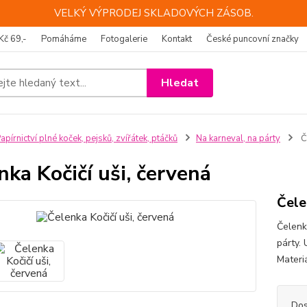
VELKÝ VÝPRODEJ SKLADOVÝCH ZÁSOB.
Kč 69,-
Pomáháme
Fotogalerie
Kontakt
České puncovní značky
Hledat
apírnictví plné koček, pejsků, zvířátek, ptáčků
Na karneval, na párty
Če
nka Kočičí uši, červená
Čele
Čelenka
párty. 
Materi
Dos