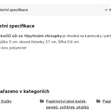
etní specifikace
tní specifikace
kočičí uši se třpytivými chloupky
je vhodná na karnevaly i párt
výšku 5 cm. obvod čelenky 37 cm, šířka 0,6 cm.
:
kov, polyester
zařazeno v kategoriích
 Kočky
Papírnictví plné koček,
Papí
pejsků, zvířátek, ptáčků