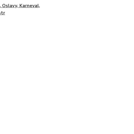
, Oslavy, Karneval,
str