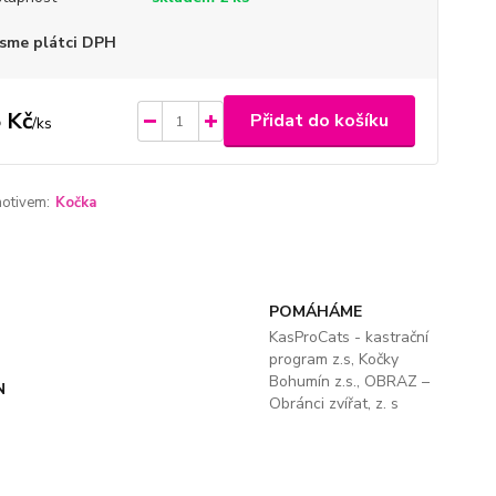
sme plátci DPH
 Kč
Přidat do košíku
/
ks
motivem:
Kočka
POMÁHÁME
KasProCats - kastrační
program z.s, Kočky
Bohumín z.s., OBRAZ –
N
Obránci zvířat, z. s