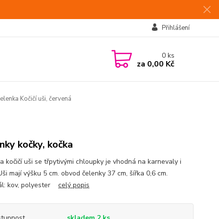
Přihlášení
0
ks
za
0,00 Kč
lenka Kočičí uši, červená
nky kočky, kočka
 kočičí uši se třpytivými chloupky je vhodná na karnevaly i
Uši mají výšku 5 cm. obvod čelenky 37 cm, šířka 0,6 cm.
ál: kov, polyester
celý popis
tupnost
skladem 2 ks