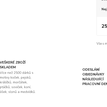
Nej
25
Vše s 
VEŠKERÉ ZBOŽÍ
SKLADEM
ODESLÁNÍ
Více než 2500 dárků s
OBJEDNÁVKY
motivy koček, pejsků,
NÁSLEDUJÍCÍ
králíčků, morčátek,
PRACOVNÍ DE
ptáčků, soviček, koní,
lišek, slonů a medvídků.