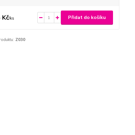
 Kč
Přidat do košíku
/
ks
roduktu:
Z030