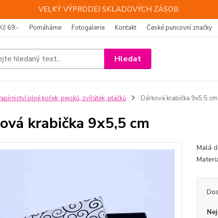
VELKÝ VÝPRODEJ SKLADOVÝCH ZÁSOB.
Kč 69,-
Pomáháme
Fotogalerie
Kontakt
České puncovní značky
Hledat
apírnictví plné koček, pejsků, zvířátek, ptáčků
Dárková krabička 9x5,5 cm
ová krabička 9x5,5 cm
Malá d
Materi
Dos
Nej