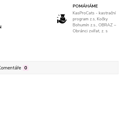
POMÁHÁME
KasProCats - kastrační
program z.s, Kočky
Bohumín z.s., OBRAZ –
N
Obránci zvířat, z. s
Komentáře
0