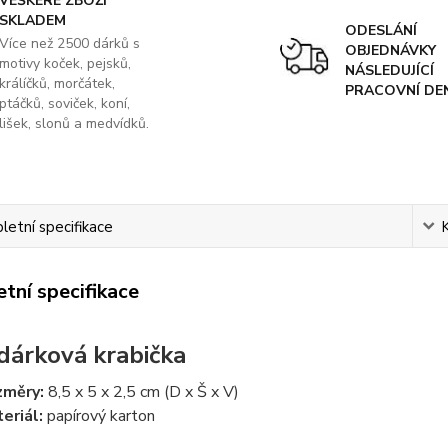
VEŠKERÉ ZBOŽÍ
SKLADEM
ODESLÁNÍ
Více než 2500 dárků s
OBJEDNÁVKY
motivy koček, pejsků,
NÁSLEDUJÍCÍ
králíčků, morčátek,
PRACOVNÍ DE
ptáčků, soviček, koní,
lišek, slonů a medvídků.
etní specifikace
tní specifikace
dárková krabička
změry:
8,5 x 5 x 2,5 cm (D x Š x V)
eriál:
papírový karton