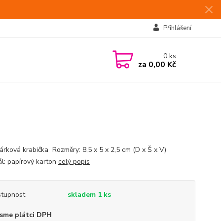
Přihlášení
0
ks
za
0,00 Kč
árková krabička Rozměry: 8,5 x 5 x 2,5 cm (D x Š x V)
ál: papírový karton
celý popis
tupnost
skladem 1 ks
sme plátci DPH