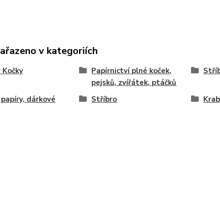
zařazeno v kategoriích
 Kočky
Papírnictví plné koček,
Stří
pejsků, zvířátek, ptáčků
í papíry, dárkové
Stříbro
Krab