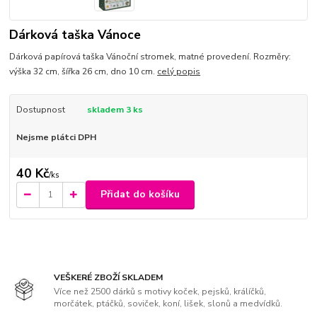
Dárková taška Vánoce
Dárková papírová taška Vánoční stromek, matné provedení. Rozměry:
výška 32 cm, šířka 26 cm, dno 10 cm.
celý popis
Dostupnost
skladem 3 ks
Nejsme plátci DPH
40 Kč
/
ks
Přidat do košíku
VEŠKERÉ ZBOŽÍ SKLADEM
Více než 2500 dárků s motivy koček, pejsků, králíčků,
morčátek, ptáčků, soviček, koní, lišek, slonů a medvídků.