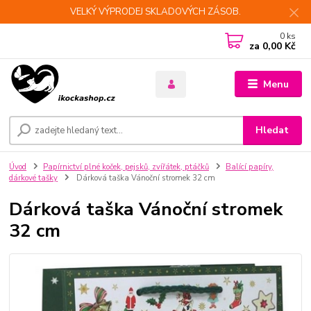
VELKÝ VÝPRODEJ SKLADOVÝCH ZÁSOB.
0
ks
za
0,00 Kč
Menu
Hledat
Úvod
Papírnictví plné koček, pejsků, zvířátek, ptáčků
Balící papíry,
dárkové tašky
Dárková taška Vánoční stromek 32 cm
Dárková taška Vánoční stromek
32 cm