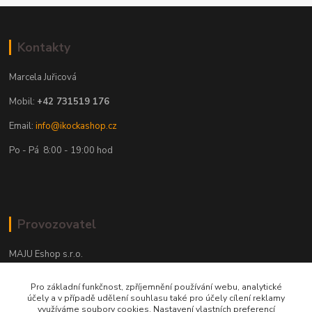
Kontakty
Marcela Juřicová
Mobil:
+42 731519 176
Email:
info@ikockashop.cz
Po - Pá 8:00 - 19:00 hod
Provozovatel
MAJU Eshop s.r.o.
U Parku 2867/1
Pro základní funkčnost, zpříjemnění používání webu, analytické
účely a v případě udělení souhlasu také pro účely cílení reklamy
702 00 Ostrava
využíváme soubory cookies. Nastavení vlastních preferencí