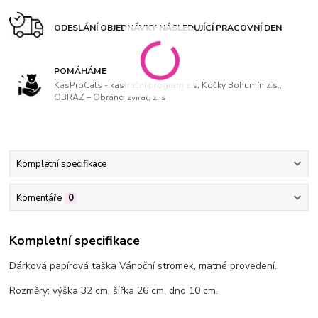
ODESLÁNÍ OBJEDNÁVKY NÁSLEDUJÍCÍ PRACOVNÍ DEN
POMÁHÁME
KasProCats - kastrační program z.s, Kočky Bohumín z.s.,
OBRAZ – Obránci zvířat, z. s
Kompletní specifikace
Komentáře
0
Kompletní specifikace
Dárková papírová taška Vánoční stromek, matné provedení.
Rozměry: výška 32 cm, šířka 26 cm, dno 10 cm.