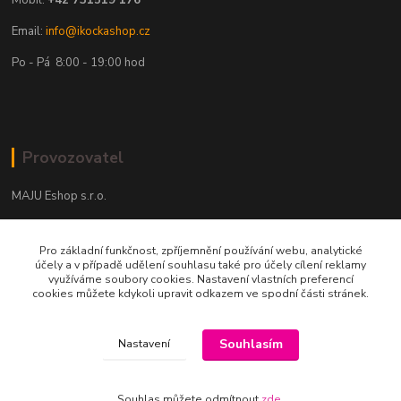
Mobil:
+42 731519 176
Email:
info@ikockashop.cz
Po - Pá 8:00 - 19:00 hod
Provozovatel
MAJU Eshop s.r.o.
U Parku 2867/1
Pro základní funkčnost, zpříjemnění používání webu, analytické
702 00 Ostrava
účely a v případě udělení souhlasu také pro účely cílení reklamy
využíváme soubory cookies. Nastavení vlastních preferencí
IČ: 09674799
cookies můžete kdykoli upravit odkazem ve spodní části stránek.
Souhlasím
Nastavení
Souhlas můžete odmítnout
zde
.