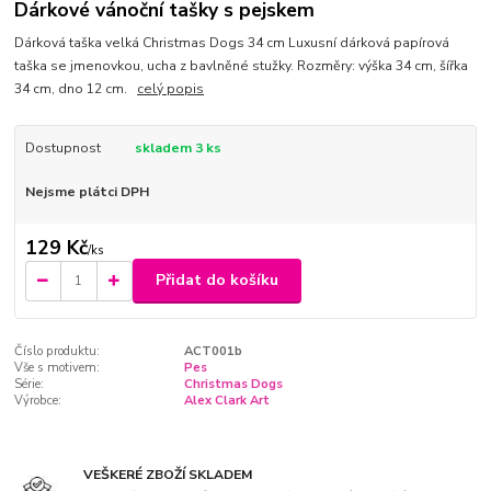
Dárkové vánoční tašky s pejskem
Dárková taška velká Christmas Dogs 34 cm Luxusní dárková papírová
taška se jmenovkou, ucha z bavlněné stužky. Rozměry: výška 34 cm, šířka
34 cm, dno 12 cm.
celý popis
Dostupnost
skladem 3 ks
Nejsme plátci DPH
129 Kč
/
ks
Přidat do košíku
Číslo produktu:
ACT001b
Vše s motivem:
Pes
Série:
Christmas Dogs
Výrobce:
Alex Clark Art
VEŠKERÉ ZBOŽÍ SKLADEM