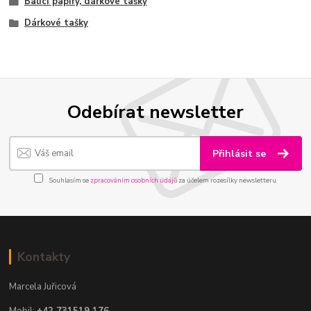
Balící papíry, dárkové tašky
Dárkové tašky
Odebírat newsletter
Přihlásit se
Souhlasím se
zpracováním osobních údajů
za účelem rozesílky newsletteru.
Kontakty
Marcela Juřicová