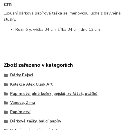
cm
Luxusní dárková papírová taška se jmenovkou, ucha z bavlněné
stužky.
Rozměry: výška 34 cm, šířka 34 cm, dno 12 cm.
Zboží zařazeno v kategoriích
Dárky Pejsci
Kolekce Alex Clark Art
Papírnictví plné koček, pejsků, zvířátek, ptáčků
Vánoce, Zima
Papírnictví
Dárkové tašky, balicí papíry