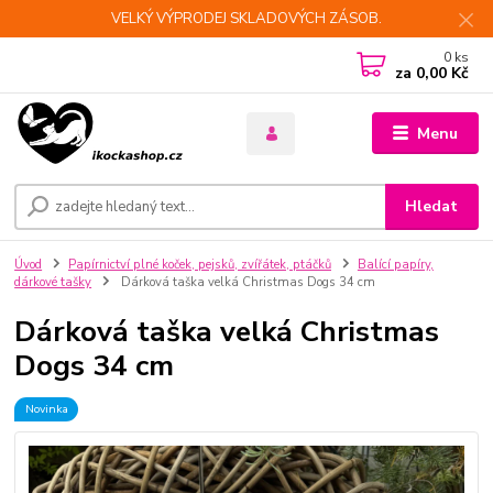
VELKÝ VÝPRODEJ SKLADOVÝCH ZÁSOB.
0
ks
za
0,00 Kč
Menu
Hledat
Úvod
Papírnictví plné koček, pejsků, zvířátek, ptáčků
Balící papíry,
dárkové tašky
Dárková taška velká Christmas Dogs 34 cm
Dárková taška velká Christmas
Dogs 34 cm
Novinka