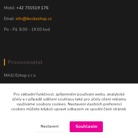
Mobil:
+42 731519 176
Email:
info@ikockashop.cz
Po - Pá 8:00 - 19:00 hod
Provozovatel
MAJU Eshop s.r.o.
U Parku 2867/1
Pro základní funkčnost, zpříjemnění používání webu, analytické
702 00 Ostrava
účely a v případě udělení souhlasu také pro účely cílení reklamy
využíváme soubory cookies. Nastavení vlastních preferencí
IČ: 09674799
cookies můžete kdykoli upravit odkazem ve spodní části stránek.
Souhlasím
Nastavení