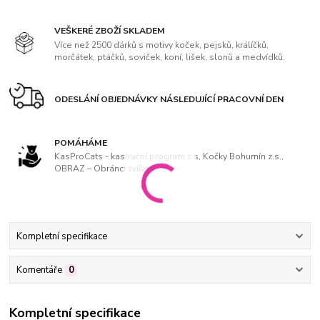
VEŠKERÉ ZBOŽÍ SKLADEM
Více než 2500 dárků s motivy koček, pejsků, králíčků,
morčátek, ptáčků, soviček, koní, lišek, slonů a medvídků.
ODESLÁNÍ OBJEDNÁVKY NÁSLEDUJÍCÍ PRACOVNÍ DEN
POMÁHÁME
KasProCats - kastrační program z.s, Kočky Bohumín z.s.,
OBRAZ – Obránci zvířat, z. s
Kompletní specifikace
Komentáře
0
Kompletní specifikace