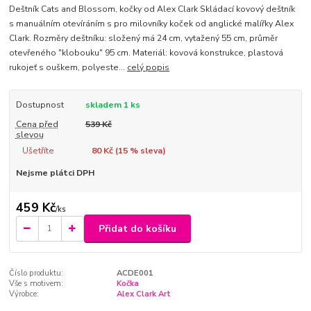
Deštník Cats and Blossom, kočky od Alex Clark Skládací kovový deštník
s manuálním otevíráním s pro milovníky koček od anglické malířky Alex
Clark. Rozměry deštníku: složený má 24 cm, vytažený 55 cm, průměr
otevřeného "klobouku" 95 cm. Materiál: kovová konstrukce, plastová
rukojeť s ouškem, polyeste...
celý popis
Dostupnost
skladem 1 ks
Cena před
539 Kč
slevou
Ušetříte
80 Kč (
15
% sleva)
Nejsme plátci DPH
459 Kč
/
ks
Přidat do košíku
Číslo produktu:
ACDE001
Vše s motivem:
Kočka
Výrobce:
Alex Clark Art