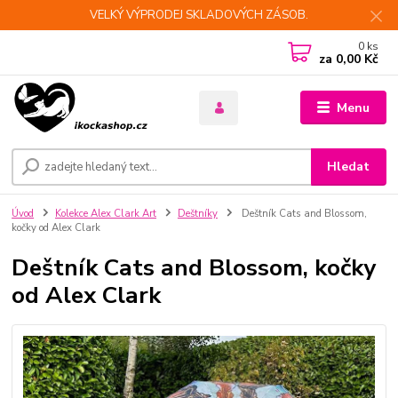
VELKÝ VÝPRODEJ SKLADOVÝCH ZÁSOB.
0
ks
za
0,00 Kč
Menu
Hledat
Úvod
Kolekce Alex Clark Art
Deštníky
Deštník Cats and Blossom,
kočky od Alex Clark
Deštník Cats and Blossom, kočky
od Alex Clark