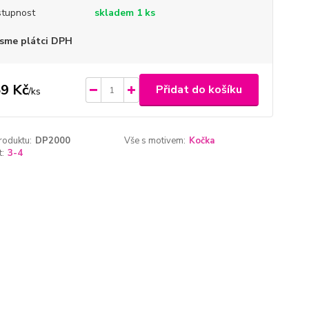
tupnost
skladem 1 ks
sme plátci DPH
9 Kč
Přidat do košíku
/
ks
roduktu:
DP2000
Vše s motivem:
Kočka
t:
3-4