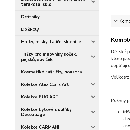
terakota, sklo
Deštníky
Kompl
Do školy
Komple
Hrnky, misky, talíře, sklenice
Dětské py
Tašky pro milovníky koček,
které jso
pejsků, soviček
doplňují 
Kosmetiké taštičky, pouzdra
Velikost:
Kolekce Alex Clark Art
Kolekce BUG ART
Pokyny pr
Kolekce bytové doplňky
tri
Decoupage
- l
- n
Kolekce CARMANI