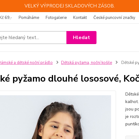
VELKÝ VÝPRODEJ SKLADOVÝCH ZÁSOB.
Kč 69,-
Pomáháme
Fotogalerie
Kontakt
České puncovní značky
Hledat
ámské a dětské noční prádlo
Dětská pyžama, noční košile
Dětské py
ké pyžamo dlouhé lososové, Koč
Dětské
kalhot
jsou p
je roz
puntíko