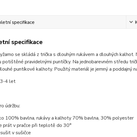
etní specifikace
tní specifikace
žamo se skládá z trička s dlouhým rukávem a dlouhých kalhot. N
u potištěné pravidelnými puntíčky. Na jednobarevném středu trič
dlouhé puntíkové kalhoty. Použitý materiál je jemný a poddajný n
 3-4 let
o údržbu:
čko 100% bavlna, rukávy a kalhoty 70% bavlna, 30% polyester
ze prát v pračce při teplotě do 30°
esušit v sušičce