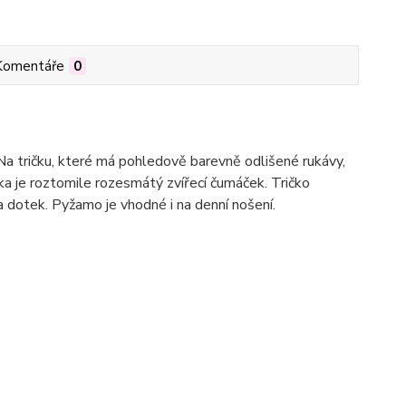
Komentáře
0
a tričku, které má pohledově barevně odlišené rukávy,
ka je roztomile rozesmátý zvířecí čumáček. Tričko
a dotek. Pyžamo je vhodné i na denní nošení.