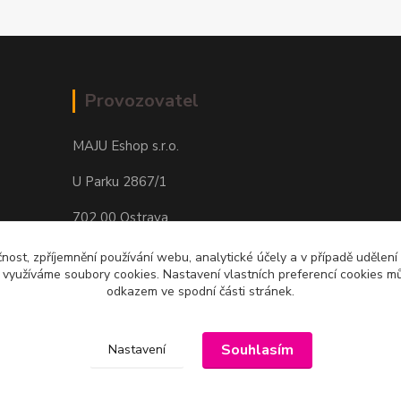
Provozovatel
MAJU Eshop s.r.o.
U Parku 2867/1
702 00 Ostrava
IČ: 09674799
čnost, zpříjemnění používání webu, analytické účely a v případě udělení
y využíváme soubory cookies. Nastavení vlastních preferencí cookies mů
odkazem ve spodní části stránek.
Souhlasím
Nastavení