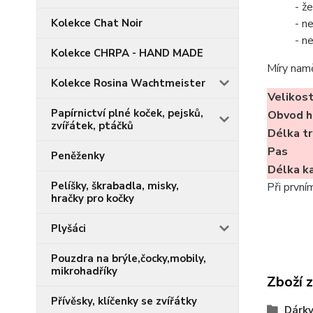
- ž
- n
Kolekce Chat Noir
- n
Kolekce CHRPA - HAND MADE
Míry nam
Kolekce Rosina Wachtmeister
Velikos
Papírnictví plné koček, pejsků,
Obvod h
zvířátek, ptáčků
Délka tr
Pas
Peněženky
Délka k
Pelíšky, škrabadla, misky,
Při první
hračky pro kočky
Plyšáci
Pouzdra na brýle,čocky,mobily,
mikrohadříky
Zboží 
Přívěsky, klíčenky se zvířátky
Dárky