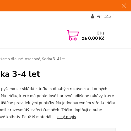
Přihlášení
0
ks
za
0,00 Kč
žamo dlouhé lososové, Kočka 3-4 let
ka 3-4 let
 pyžamo se skládá z trička s dlouhým rukávem a dlouhých
. Na tričku, které má pohledově barevně odlišené rukávy, které
otištěné pravidelnými puntíčky. Na jednobarevném středu trička
tomile rozesmátý zvířecí čumáček. Tričko doplňují dlouhé
vé kalhoty. Použitý materiál j...
celý popis