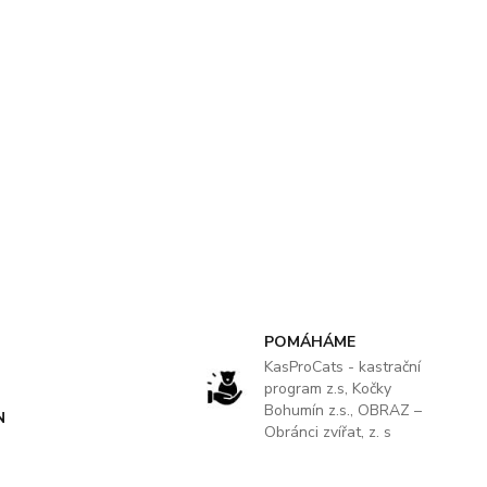
POMÁHÁME
KasProCats - kastrační
program z.s, Kočky
Bohumín z.s., OBRAZ –
N
Obránci zvířat, z. s