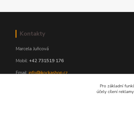
Kontakty
Marcela Juřicová
Mobil:
+42 731519 176
Email:
info@ikockashop.cz
Po - Pá 8:00 - 19:00 hod
Pro základní funk
účely cílení reklam