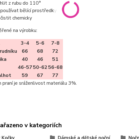
ehlit z rubu do 110°
epoužívat bělící prostředky
ečistit chemicky
ěřené na výrobku:
t
3-4
5-6
7-8
rudníku
66
68
72
ika
40
46
51
46-57
50-62
56-68
alhot
59
67
77
m praní je sráženlivost materiálu 3%.
zařazeno v kategoriích
 Kočky
Dámské a dětské noční
Nočn