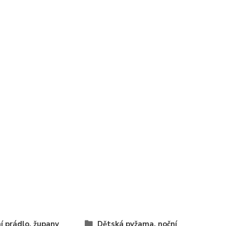
í prádlo, župany
Dětská pyžama, noční