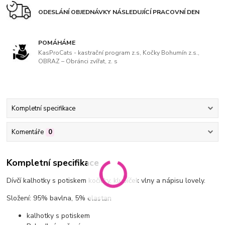
ODESLÁNÍ OBJEDNÁVKY NÁSLEDUJÍCÍ PRACOVNÍ DEN
POMÁHÁME
KasProCats - kastrační program z.s, Kočky Bohumín z.s.,
OBRAZ – Obránci zvířat, z. s
Kompletní specifikace
Komentáře
0
Kompletní specifikace
Dívčí kalhotky s potiskem kočičky, klubíček vlny a nápisu lovely.
Složení: 95% bavlna, 5% elastan
kalhotky s potiskem