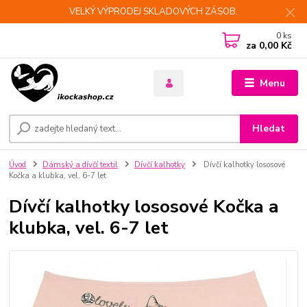
VELKÝ VÝPRODEJ SKLADOVÝCH ZÁSOB.
0
ks
za
0,00 Kč
Menu
Hledat
Úvod
Dámský a dívčí textil
Dívčí kalhotky
Dívčí kalhotky lososové
Kočka a klubka, vel. 6-7 let
Dívčí kalhotky lososové Kočka a
klubka, vel. 6-7 let