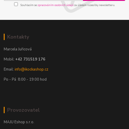
Souhlasím se
zpracováním osobních údajů
za účelem rozesílky newsletteru.
Kontakty
Marcela Juřicová
Mobil:
+42 731519 176
Email:
info@ikockashop.cz
Po - Pá 8:00 - 19:00 hod
Provozovatel
MAJU Eshop s.r.o.