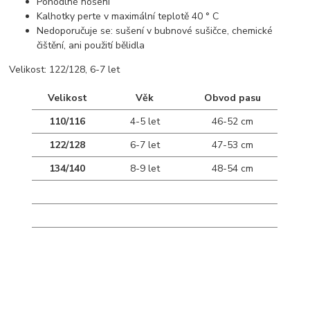
Pohodlné nošení
Kalhotky perte v maximální teplotě 40 ° C
Nedoporučuje se: sušení v bubnové sušičce, chemické
čištění, ani použití bělidla
Velikost: 122/128, 6-7 let
Velikost
Věk
Obvod pasu
110/116
4-5 let
46-52 cm
122/128
6-7 let
47-53 cm
134/140
8-9 let
48-54 cm