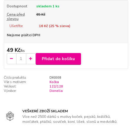
Dostupnost
skladem 1 ks
Cena před
65 Kč
slevou
Ušetříte
16 Kč (
25
% sleva)
Nejsme plátci DPH
49 Kč
/
ks
Přidat do košíku
Číslo produktu:
DKI008
Vše s motivem:
Kočka
Velikost:
122/128
Výrobce:
Donella
VEŠKERÉ ZBOŽÍ SKLADEM
Více než 2500 dárků s motivy koček, pejsků, králíčků,
morčátek, ptáčků, soviček, koní, lišek, slonů a medvídků.