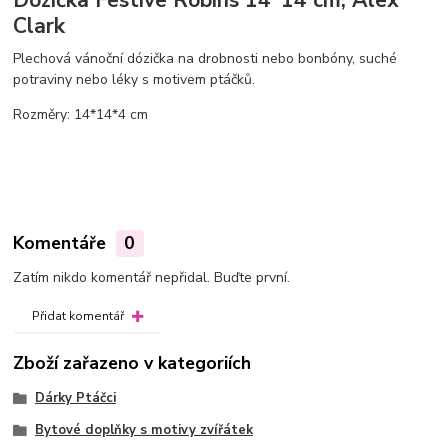
Dózička Festive Robins 14*14 cm, Alex
Clark
Plechová vánoční dózička na drobnosti nebo bonbóny, suché
potraviny nebo léky s motivem ptáčků.
Rozměry: 14*14*4 cm
Komentáře
0
Zatím nikdo komentář nepřidal. Buďte první.
Přidat komentář
Zboží zařazeno v kategoriích
Dárky Ptáčci
Bytové doplňky s motivy zvířátek