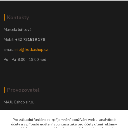
Kontakty
Marcela Juřicová
Mobil:
+42 731519 176
Email:
info@ikockashop.cz
Po - Pá 8:00 - 19:00 hod
Provozovatel
MAJU Eshop s.r.o.
U Parku 2867/1
Pro základní funkčnost, zpříjemnění používání webu, analytické
702 00 Ostrava
účely a v případě udělení souhlasu také pro účely cílení reklamy