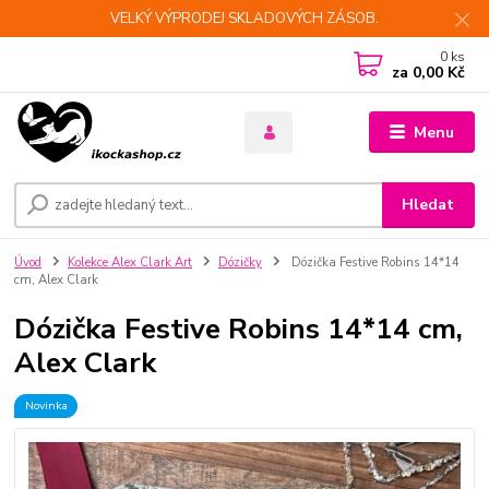
VELKÝ VÝPRODEJ SKLADOVÝCH ZÁSOB.
0
ks
za
0,00 Kč
Menu
Hledat
Úvod
Kolekce Alex Clark Art
Dózičky
Dózička Festive Robins 14*14
cm, Alex Clark
Dózička Festive Robins 14*14 cm,
Alex Clark
Novinka