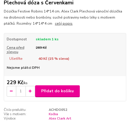
Plechová dóza s Červenkami
Dózička Festive Robins 14*14 cm, Alex Clark Plechová vánoční dózička
na drobnosti nebo bonbóny, suché potraviny nebo léky s motivem
ptáčků. Rozměry: 14*14*4 cm
celý popis
Dostupnost
skladem 1 ks
Cena před
269 Kč
slevou
Ušetříte
40 Kč (
15
% sleva)
Nejsme plátci DPH
229 Kč
/
ks
Přidat do košíku
Číslo produktu:
ACHDO052
Vše s motivem:
Kočka
Výrobce:
Alex Clark Art