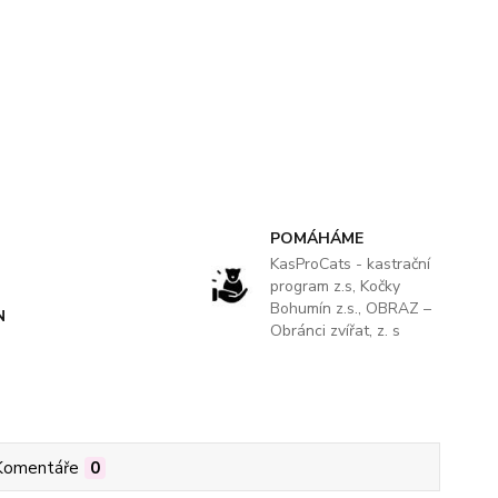
POMÁHÁME
KasProCats - kastrační
program z.s, Kočky
Bohumín z.s., OBRAZ –
N
Obránci zvířat, z. s
Komentáře
0