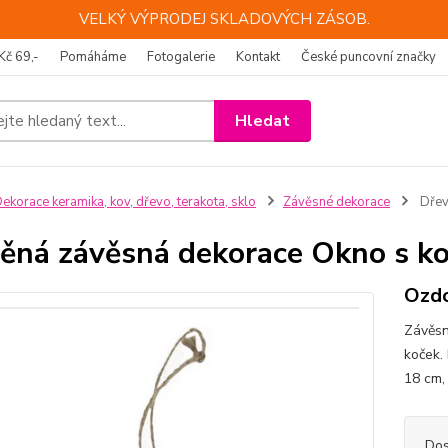
VELKÝ VÝPRODEJ SKLADOVÝCH ZÁSOB.
Kč 69,-
Pomáháme
Fotogalerie
Kontakt
České puncovní značky
Hledat
ekorace keramika, kov, dřevo, terakota, sklo
Závěsné dekorace
Dřev
ěná závěsná dekorace Okno s k
Ozdo
Závěsn
koček.
18 cm, 
Dos