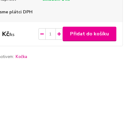
sme plátci DPH
 Kč
Přidat do košíku
/
ks
motivem:
Kočka