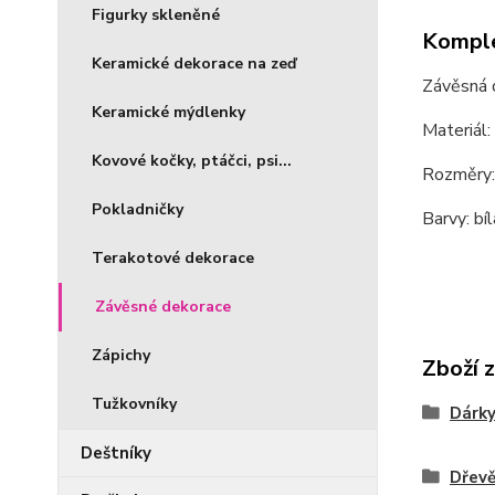
Figurky skleněné
Komple
Keramické dekorace na zeď
Závěsná d
Keramické mýdlenky
Materiál:
Kovové kočky, ptáčci, psi...
Rozměry:
Pokladničky
Barvy: bíl
Terakotové dekorace
Závěsné dekorace
Zápichy
Zboží 
Tužkovníky
Dárky
Deštníky
Dřevě