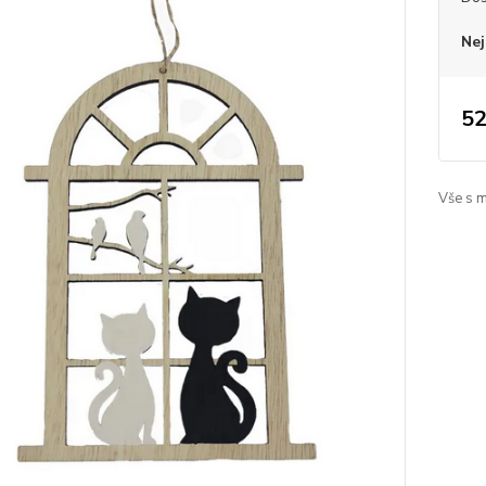
Nej
52
Vše s 