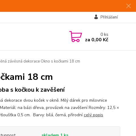
Přihlášení
0
ks
za
0,00 Kč
ěná závěsná dekorace Okno s kočkami 18 cm
očkami 18 cm
ba s kočkou k zavěšení
á dekorace dvou koček v okně. Milý dárek pro milovnice
 Materiál: na bázi dřeva, provázek na zavěšení Rozměry: 12,5 ×
tloušťka 0,5 cm. Barvy: bílá, černá, přírodní
celý popis
tupnost
skladem 1 ks