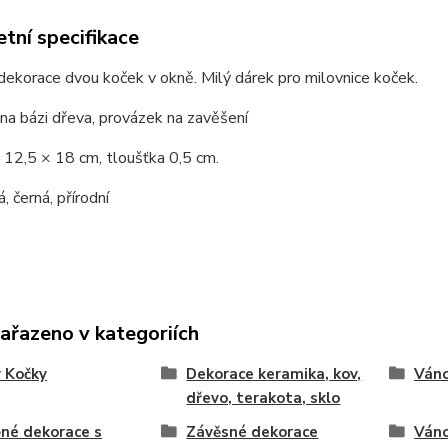
tní specifikace
ekorace dvou koček v okně. Milý dárek pro milovnice koček.
 na bázi dřeva, provázek na zavěšení
 12,5 × 18 cm, tloušťka 0,5 cm.
á, černá, přírodní
zařazeno v kategoriích
 Kočky
Dekorace keramika, kov,
Váno
dřevo, terakota, sklo
né dekorace s
Závěsné dekorace
Váno