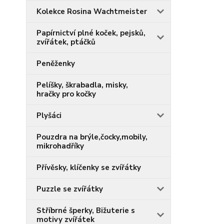
Kolekce Rosina Wachtmeister
Papírnictví plné koček, pejsků,
zvířátek, ptáčků
Peněženky
Pelíšky, škrabadla, misky,
hračky pro kočky
Plyšáci
Pouzdra na brýle,čocky,mobily,
mikrohadříky
Přívěsky, klíčenky se zvířátky
Puzzle se zvířátky
Stříbrné šperky, Bižuterie s
motivy zvířátek