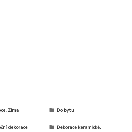
ce, Zima
Do bytu
ční dekorace
Dekorace keramické,