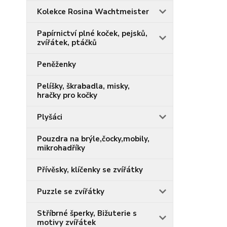
Kolekce Rosina Wachtmeister
Papírnictví plné koček, pejsků,
zvířátek, ptáčků
Peněženky
Pelíšky, škrabadla, misky,
hračky pro kočky
Plyšáci
Pouzdra na brýle,čocky,mobily,
mikrohadříky
Přívěsky, klíčenky se zvířátky
Puzzle se zvířátky
Stříbrné šperky, Bižuterie s
motivy zvířátek