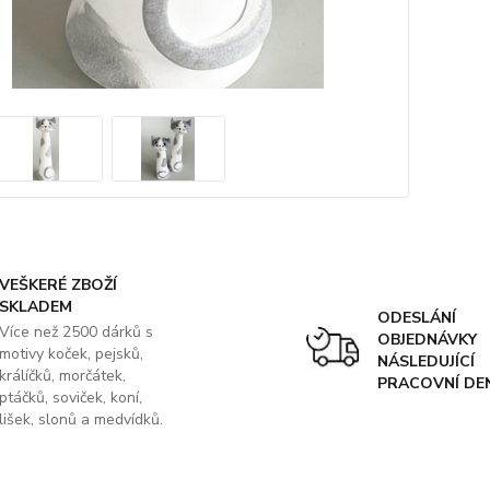
VEŠKERÉ ZBOŽÍ
SKLADEM
ODESLÁNÍ
Více než 2500 dárků s
OBJEDNÁVKY
motivy koček, pejsků,
NÁSLEDUJÍCÍ
králíčků, morčátek,
PRACOVNÍ DE
ptáčků, soviček, koní,
lišek, slonů a medvídků.