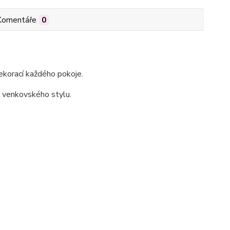
Komentáře
0
ekorací každého pokoje.
i venkovského stylu.