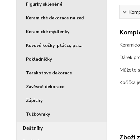
Figurky skleněné
Kompl
Keramické dekorace na zeď
Komple
Keramické mýdlenky
Keramická
Kovové kočky, ptáčci, psi...
Dárek pro
Pokladničky
Můžete si
Terakotové dekorace
Kočička j
Závěsné dekorace
Zápichy
Tužkovníky
Deštníky
Zboží 