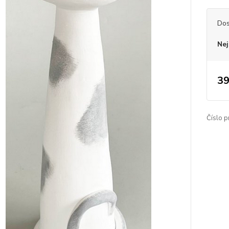
Dos
Nej
39
Číslo p