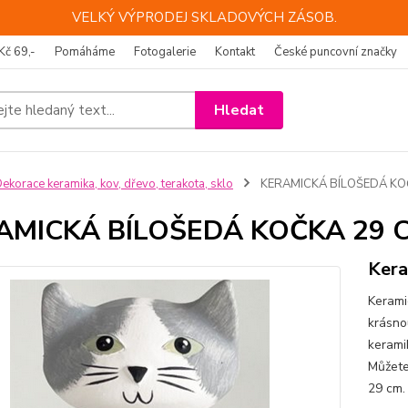
VELKÝ VÝPRODEJ SKLADOVÝCH ZÁSOB.
Kč 69,-
Pomáháme
Fotogalerie
Kontakt
České puncovní značky
Hledat
ekorace keramika, kov, dřevo, terakota, sklo
KERAMICKÁ BÍLOŠEDÁ KO
AMICKÁ BÍLOŠEDÁ KOČKA 29 
Kera
Kerami
krásno
kerami
Můžete
29 c