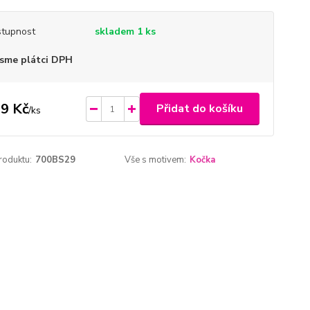
tupnost
skladem 1 ks
sme plátci DPH
9 Kč
Přidat do košíku
/
ks
roduktu:
700BS29
Vše s motivem:
Kočka