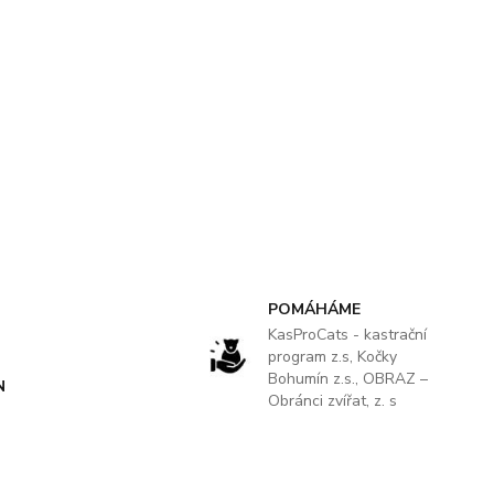
POMÁHÁME
KasProCats - kastrační
program z.s, Kočky
Bohumín z.s., OBRAZ –
N
Obránci zvířat, z. s