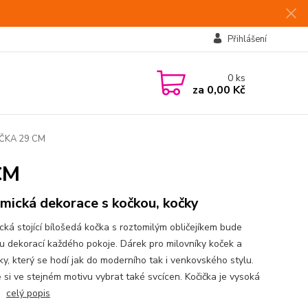
Přihlášení
0
ks
za
0,00 Kč
ČKA 29 CM
CM
mická dekorace s kočkou, kočky
cká stojící bílošedá kočka s roztomilým obličejíkem bude
u dekorací každého pokoje. Dárek pro milovníky koček a
ky, který se hodí jak do moderního tak i venkovského stylu.
 si ve stejném motivu vybrat také svcícen. Kočička je vysoká
m.
celý popis