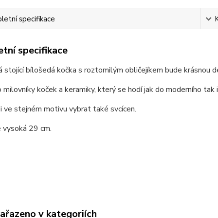
etní specifikace
tní specifikace
 stojící bílošedá kočka s roztomilým obličejíkem bude krásnou d
 milovníky koček a keramiky, který se hodí jak do moderního tak 
 ve stejném motivu vybrat také svcícen.
e vysoká 29 cm.
zařazeno v kategoriích