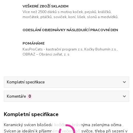
VEŠKERÉ ZBOŽÍ SKLADEM
Více než 2500 dárků s motivy koček, pejsků, králíčků,
morčátek, ptáčků, soviček, koní, lišek, slonů a medvídků.
ODESLÁNÍ OBJEDNÁVKY NÁSLEDUJÍCÍ PRACOVNÍ DEN
POMÁHÁME
KasProCats - kastrační program z.s, Kočky Bohumín z.s.,
OBRAZ – Obránci zvířat, z. s
Kompletní specifikace
Komentáře
0
Kompletní specifikace
Keramický svícen bílošedá kočička s krásnýma zelenýma očima .
Svícen je ideální k příjemnému večeru při svíčce, třeba při sezení v