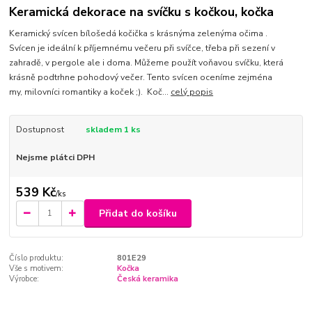
Keramická dekorace na svíčku s kočkou, kočka
Keramický svícen bílošedá kočička s krásnýma zelenýma očima .
Svícen je ideální k příjemnému večeru při svíčce, třeba při sezení v
zahradě, v pergole ale i doma. Můžeme použít voňavou svíčku, která
krásně podtrhne pohodový večer. Tento svícen oceníme zejména
my, milovníci romantiky a koček ;). Koč...
celý popis
Dostupnost
skladem 1 ks
Nejsme plátci DPH
539 Kč
/
ks
Přidat do košíku
Číslo produktu:
801E29
Vše s motivem:
Kočka
Výrobce:
Česká keramika