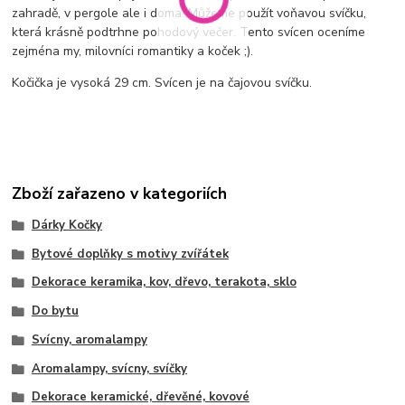
zahradě, v pergole ale i doma. Můžeme použít voňavou svíčku,
která krásně podtrhne pohodový večer. Tento svícen oceníme
zejména my, milovníci romantiky a koček ;).
Kočička je vysoká 29 cm. Svícen je na čajovou svíčku.
Zboží zařazeno v kategoriích
Dárky Kočky
Bytové doplňky s motivy zvířátek
Dekorace keramika, kov, dřevo, terakota, sklo
Do bytu
Svícny, aromalampy
Aromalampy, svícny, svíčky
Dekorace keramické, dřevěné, kovové