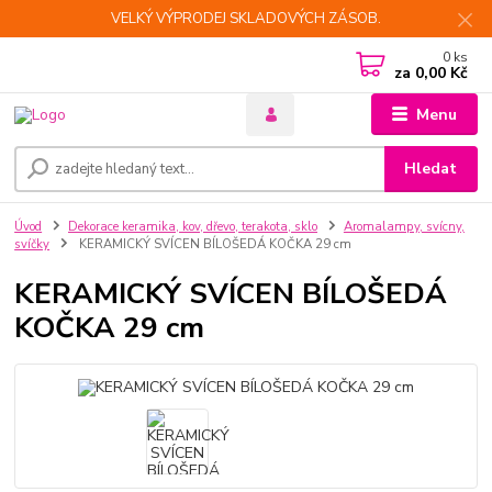
VELKÝ VÝPRODEJ SKLADOVÝCH ZÁSOB.
0
ks
za
0,00 Kč
Menu
Hledat
Úvod
Dekorace keramika, kov, dřevo, terakota, sklo
Aromalampy, svícny,
svíčky
KERAMICKÝ SVÍCEN BÍLOŠEDÁ KOČKA 29 cm
KERAMICKÝ SVÍCEN BÍLOŠEDÁ
KOČKA 29 cm