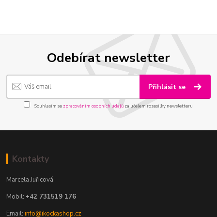
Odebírat newsletter
Přihlásit se
Souhlasím se
zpracováním osobních údajů
za účelem rozesílky newsletteru.
Kontakty
Marcela Juřicová
Mobil:
+42 731519 176
Email:
info@ikockashop.cz