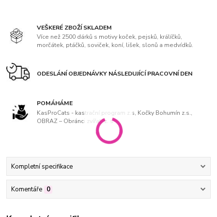
VEŠKERÉ ZBOŽÍ SKLADEM
Více než 2500 dárků s motivy koček, pejsků, králíčků,
morčátek, ptáčků, soviček, koní, lišek, slonů a medvídků.
ODESLÁNÍ OBJEDNÁVKY NÁSLEDUJÍCÍ PRACOVNÍ DEN
POMÁHÁME
KasProCats - kastrační program z.s, Kočky Bohumín z.s.,
OBRAZ – Obránci zvířat, z. s
Kompletní specifikace
Komentáře
0