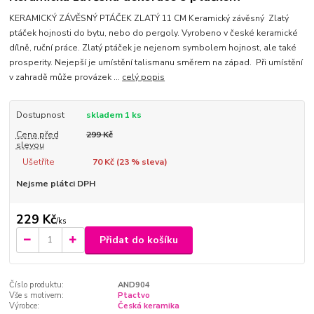
KERAMICKÝ ZÁVĚSNÝ PTÁČEK ZLATÝ 11 CM Keramický závěsný Zlatý
ptáček hojnosti do bytu, nebo do pergoly. Vyrobeno v české keramické
dílně, ruční práce. Zlatý ptáček je nejenom symbolem hojnost, ale také
prosperity. Nejepší je umístění talismanu směrem na západ. Při umístění
v zahradě může provázek ...
celý popis
Dostupnost
skladem 1 ks
Cena před
299 Kč
slevou
Ušetříte
70 Kč (
23
% sleva)
Nejsme plátci DPH
229 Kč
/
ks
Přidat do košíku
Číslo produktu:
AND904
Vše s motivem:
Ptactvo
Výrobce:
Česká keramika