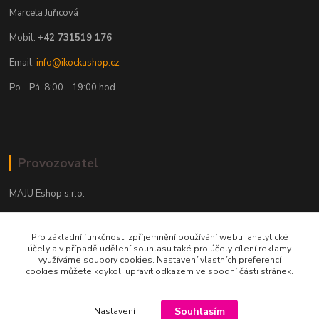
Marcela Juřicová
Mobil:
+42 731519 176
Email:
info@ikockashop.cz
Po - Pá 8:00 - 19:00 hod
Provozovatel
MAJU Eshop s.r.o.
U Parku 2867/1
Pro základní funkčnost, zpříjemnění používání webu, analytické
702 00 Ostrava
účely a v případě udělení souhlasu také pro účely cílení reklamy
využíváme soubory cookies. Nastavení vlastních preferencí
IČ: 09674799
cookies můžete kdykoli upravit odkazem ve spodní části stránek.
Souhlasím
Nastavení