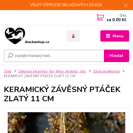
VELKÝ VÝPRODEJ SKLADOVÝCH ZÁSOB.
0
ks
za
0,00 Kč
Menu
Hledat
Úvod
Dekorace keramika, kov, dřevo, terakota, sklo
Závěsné dekorace
KERAMICKÝ ZÁVĚSNÝ PTÁČEK ZLATÝ 11 CM
KERAMICKÝ ZÁVĚSNÝ PTÁČEK
ZLATÝ 11 CM