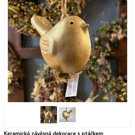
Keramická závěsná dekorace s ptáčkem