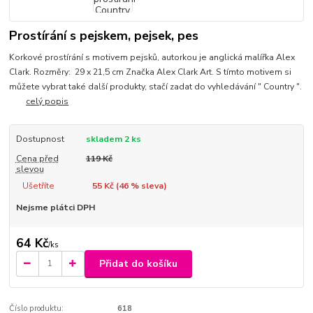
Prostírání s pejskem, pejsek, pes
Korkové prostírání s motivem pejsků, autorkou je anglická malířka Alex
Clark. Rozměry: 29 x 21,5 cm Značka Alex Clark Art. S tímto motivem si
můžete vybrat také další produkty, stačí zadat do vyhledávání " Country ".
celý popis
Dostupnost
skladem 2 ks
Cena před
119 Kč
slevou
Ušetříte
55 Kč (
46
% sleva)
Nejsme plátci DPH
64 Kč
/
ks
Přidat do košíku
Číslo produktu:
618