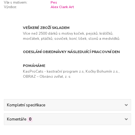
Vše s motivem:
Pes
Výrobce:
Alex Clark Art
VEŠKERÉ ZBOŽÍ SKLADEM
Více než 2500 dárků s motivy koček, pejsků, králíčků,
morčátek, ptáčků, soviček, koní, lišek, slonů a medvídků.
ODESLÁNÍ OBJEDNÁVKY NÁSLEDUJÍCÍ PRACOVNÍ DEN
POMÁHÁME
KasProCats - kastrační program z.s, Kočky Bohumín z.s.,
OBRAZ – Obránci zvířat, z. s
Kompletní specifikace
Komentáře
0