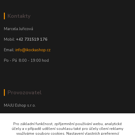
Kontakty
Marcela Juřicová
Mobil:
+42 731519 176
Email:
info@ikockashop.cz
Po - Pá 8:00 - 19:00 hod
Provozovatel
MAJU Eshop s.r.o.
U Parku 2867/1
Pro základní funkčnost, zpříjemnění používání webu, analytické
702 00 Ostrava
účely a v případě udělení souhlasu také pro účely cílení reklamy
využíváme soubory cookies. Nastavení vlastních preferencí