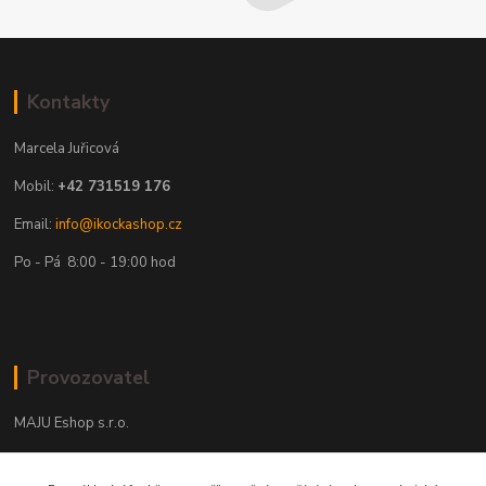
Kontakty
Marcela Juřicová
Mobil:
+42 731519 176
Email:
info@ikockashop.cz
Po - Pá 8:00 - 19:00 hod
Provozovatel
MAJU Eshop s.r.o.
U Parku 2867/1