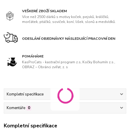
VEŠKERÉ ZBOŽÍ SKLADEM
Více než 2500 dárků s motivy koček, pejsků, králíčků,
morčátek, ptáčků, soviček, koní, lišek, slonů a medvídků.
ODESLÁNÍ OBJEDNÁVKY NÁSLEDUJÍCÍ PRACOVNÍ DEN
POMÁHÁME
KasProCats - kastrační program z.s, Kočky Bohumín z.s.,
OBRAZ – Obránci zvířat, z. s
Kompletní specifikace
Komentáře
0
Kompletní specifikace