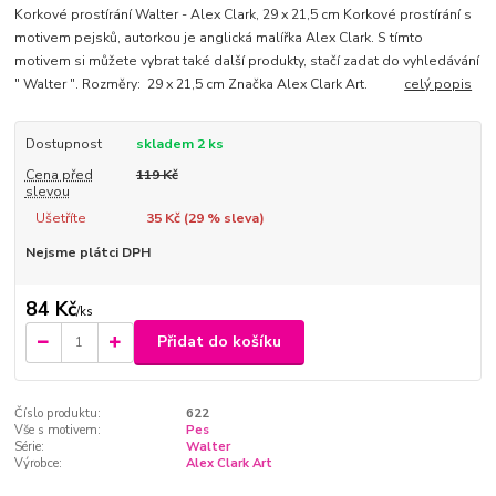
Korkové prostírání Walter - Alex Clark, 29 x 21,5 cm Korkové prostírání s
motivem pejsků, autorkou je anglická malířka Alex Clark. S tímto
motivem si můžete vybrat také další produkty, stačí zadat do vyhledávání
" Walter ". Rozměry: 29 x 21,5 cm Značka Alex Clark Art.
celý popis
Dostupnost
skladem 2 ks
Cena před
119 Kč
slevou
Ušetříte
35 Kč (
29
% sleva)
Nejsme plátci DPH
84 Kč
/
ks
Přidat do košíku
Číslo produktu:
622
Vše s motivem:
Pes
Série:
Walter
Výrobce:
Alex Clark Art