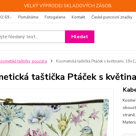
VELKÝ VÝPRODEJ SKLADOVÝCH ZÁSOB.
Kč 69,-
Pomáháme
Fotogalerie
Kontakt
České puncovní značky
Hledat
osmetiké taštičky, pouzdra
Kosmetická taštička Ptáček s květinami, 18x1
etická taštička Ptáček s květin
Kabe
Kosmet
oboust
straně
Materi