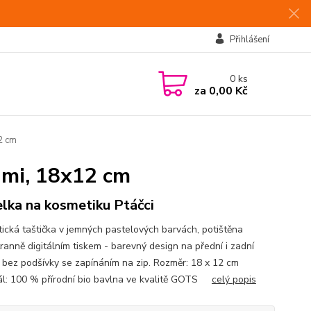
Přihlášení
0
ks
za
0,00 Kč
2 cm
ami, 18x12 cm
lka na kosmetiku Ptáčci
ická taštička v jemných pastelových barvách, potištěna
ranně digitálním tiskem - barevný design na přední i zadní
, bez podšívky se zapínáním na zip. Rozměr: 18 x 12 cm
ál: 100 % přírodní bio bavlna ve kvalitě GOTS
celý popis