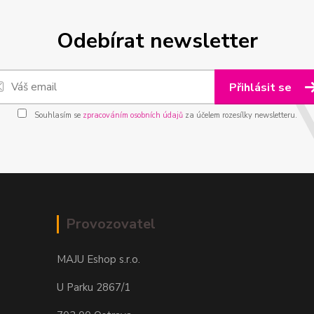
Odebírat newsletter
Přihlásit se
Souhlasím se
zpracováním osobních údajů
za účelem rozesílky newsletteru.
Provozovatel
MAJU Eshop s.r.o.
U Parku 2867/1