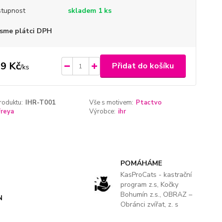
tupnost
skladem 1 ks
sme plátci DPH
9 Kč
Přidat do košíku
/
ks
roduktu:
IHR-T001
Vše s motivem:
Ptactvo
Freya
Výrobce:
ihr
POMÁHÁME
KasProCats - kastrační
program z.s, Kočky
Bohumín z.s., OBRAZ –
N
Obránci zvířat, z. s