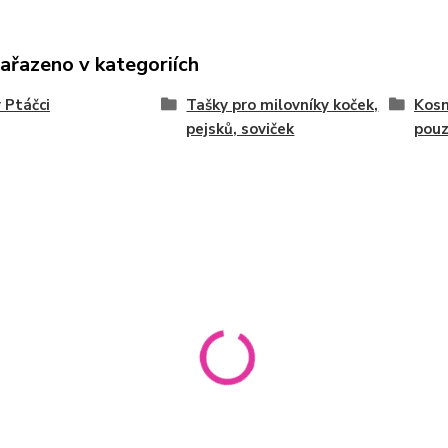
zařazeno v kategoriích
 Ptáčci
Tašky pro milovníky koček,
Kosm
pejsků, soviček
pou