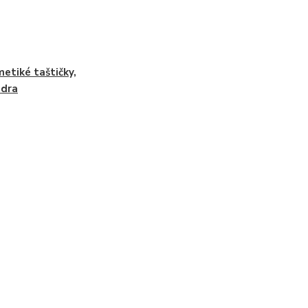
etiké taštičky,
zdra