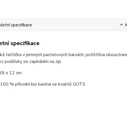
etní specifikace
tní specifikace
á taštička v jemných pastelových barvách, potištěna oboustranně
ez podšívky se zapínáním na zip.
18 x 12 cm
 100 % přírodní bio bavlna ve kvalitě GOTS