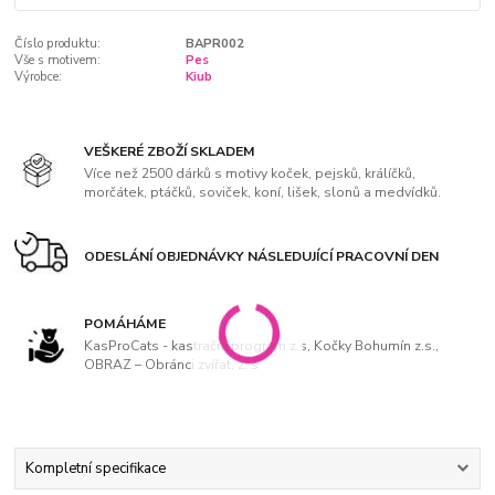
Číslo produktu:
BAPR002
Vše s motivem:
Pes
Výrobce:
Kiub
VEŠKERÉ ZBOŽÍ SKLADEM
Více než 2500 dárků s motivy koček, pejsků, králíčků,
morčátek, ptáčků, soviček, koní, lišek, slonů a medvídků.
ODESLÁNÍ OBJEDNÁVKY NÁSLEDUJÍCÍ PRACOVNÍ DEN
POMÁHÁME
KasProCats - kastrační program z.s, Kočky Bohumín z.s.,
OBRAZ – Obránci zvířat, z. s
Kompletní specifikace