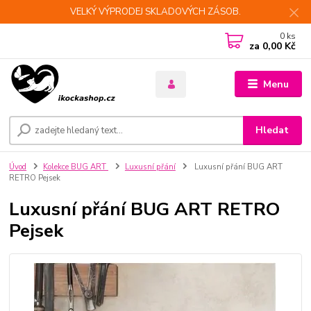
VELKÝ VÝPRODEJ SKLADOVÝCH ZÁSOB.
0
ks
za
0,00 Kč
Menu
Hledat
Úvod
Kolekce BUG ART
Luxusní přání
Luxusní přání BUG ART
RETRO Pejsek
Luxusní přání BUG ART RETRO
Pejsek