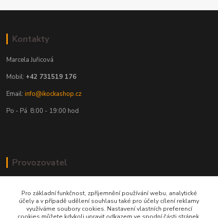
Kontakty
Marcela Juřicová
Mobil:
+42 731519 176
Email:
info@ikockashop.cz
Po - Pá 8:00 - 19:00 hod
Provozovatel
MAJU Eshop s.r.o.
Pro základní funkčnost, zpříjemnění používání webu, analytické
U Parku 2867/1
účely a v případě udělení souhlasu také pro účely cílení reklamy
využíváme soubory cookies. Nastavení vlastních preferencí
cookies můžete kdykoli upravit odkazem ve spodní části stránek.
702 00 Ostrava