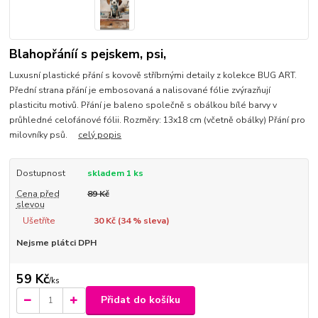
Blahopřáníí s pejskem, psi,
Luxusní plastické přání s kovově stříbrnými detaily z kolekce BUG ART.
Přední strana přání je embosovaná a nalisované fólie zvýrazňují
plasticitu motivů. Přání je baleno společně s obálkou bílé barvy v
průhledné celofánové fólii. Rozměry: 13x18 cm (včetně obálky) Přání pro
milovníky psů.
celý popis
Dostupnost
skladem 1 ks
Cena před
89 Kč
slevou
Ušetříte
30 Kč (
34
% sleva)
Nejsme plátci DPH
59 Kč
/
ks
Přidat do košíku