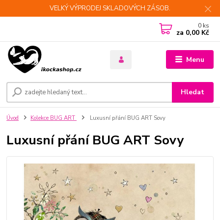
VELKÝ VÝPRODEJ SKLADOVÝCH ZÁSOB.
0
ks
za
0,00 Kč
Menu
Hledat
Úvod
Kolekce BUG ART
Luxusní přání BUG ART Sovy
Luxusní přání BUG ART Sovy