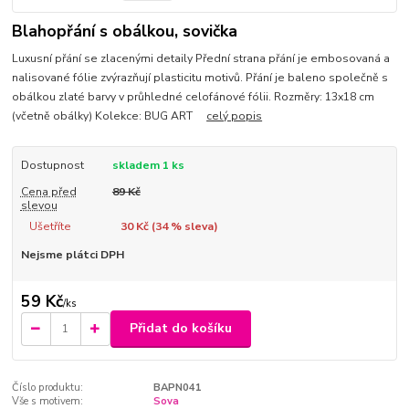
Blahopřání s obálkou, sovička
Luxusní přání se zlacenými detaily Přední strana přání je embosovaná a
nalisované fólie zvýrazňují plasticitu motivů. Přání je baleno společně s
obálkou zlaté barvy v průhledné celofánové fólii. Rozměry: 13x18 cm
(včetně obálky) Kolekce: BUG ART
celý popis
Dostupnost
skladem 1 ks
Cena před
89 Kč
slevou
Ušetříte
30 Kč (
34
% sleva)
Nejsme plátci DPH
59 Kč
/
ks
Přidat do košíku
Číslo produktu:
BAPN041
Vše s motivem:
Sova