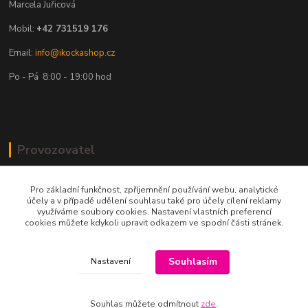
Marcela Juřicová
Mobil:
+42 731519 176
Email:
info@ikockashop.cz
Po - Pá 8:00 - 19:00 hod
Provozovatel
MAJU Eshop s.r.o.
Pro základní funkčnost, zpříjemnění používání webu, analytické
účely a v případě udělení souhlasu také pro účely cílení reklamy
U Parku 2867/1
využíváme soubory cookies. Nastavení vlastních preferencí
cookies můžete kdykoli upravit odkazem ve spodní části stránek.
702 00 Ostrava
IČ: 09674799
Souhlasím
Nastavení
Souhlas můžete odmítnout
zde
.