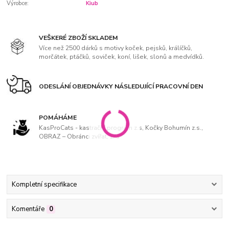
Výrobce:
Kiub
VEŠKERÉ ZBOŽÍ SKLADEM
Více než 2500 dárků s motivy koček, pejsků, králíčků,
morčátek, ptáčků, soviček, koní, lišek, slonů a medvídků.
ODESLÁNÍ OBJEDNÁVKY NÁSLEDUJÍCÍ PRACOVNÍ DEN
POMÁHÁME
KasProCats - kastrační program z.s, Kočky Bohumín z.s.,
OBRAZ – Obránci zvířat, z. s
Kompletní specifikace
Komentáře
0