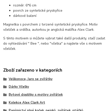
rozměr: 6*6 cm
povrch ze syntetické pryskyřice
dárkové balení
Magnetka s povrchem z tvrzené syntetické pryskyřice. Motiv
včeliček a srdíčka, autorkou je anglická malířka Alex Clark.
S tímto motivem si můžete vybrat také další produkty, stačí zadat
do vyhledávání " Bee ", nebo "včelka" a najdete vše s motivem
včeliček.
Zboží zařazeno v kategoriích
Velikonoce, Jaro se zvířátky
Dárky Včelky
Bytové doplňky s motivy zvířátek
Kolekce Alex Clark Art
Papírnictví plné koček, pejsků, zvířátek, ptáčků