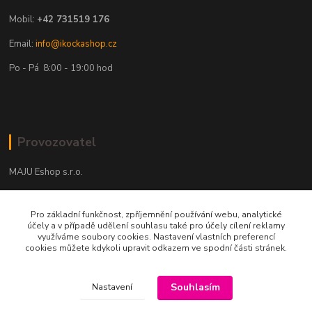
Mobil:
+42 731519 176
Email:
info@ikockashop.cz
Po - Pá 8:00 - 19:00 hod
Provozovatel
MAJU Eshop s.r.o.
U Parku 2867/1
Pro základní funkčnost, zpříjemnění používání webu, analytické
702 00 Ostrava
účely a v případě udělení souhlasu také pro účely cílení reklamy
využíváme soubory cookies. Nastavení vlastních preferencí
IČ: 09674799
cookies můžete kdykoli upravit odkazem ve spodní části stránek.
Souhlasím
Nastavení