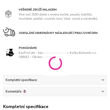
VEŠKERÉ ZBOŽÍ SKLADEM
Více než 2500 dárků s motivy koček, pejsků, králíčků,
morčátek, ptáčků, soviček, koní, lišek, slonů a medvídků.
ODESLÁNÍ OBJEDNÁVKY NÁSLEDUJÍCÍ PRACOVNÍ DEN
POMÁHÁME
KasProCats - kastrační program z.s, Kočky Bohumín z.s.,
OBRAZ – Obránci zvířat, z. s
Kompletní specifikace
Komentáře
0
Kompletní specifikace