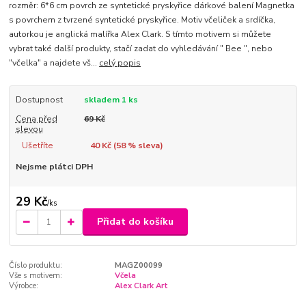
rozměr: 6*6 cm povrch ze syntetické pryskyřice dárkové balení Magnetka
s povrchem z tvrzené syntetické pryskyřice. Motiv včeliček a srdíčka,
autorkou je anglická malířka Alex Clark. S tímto motivem si můžete
vybrat také další produkty, stačí zadat do vyhledávání " Bee ", nebo
"včelka" a najdete vš...
celý popis
Dostupnost
skladem 1 ks
Cena před
69 Kč
slevou
Ušetříte
40 Kč (
58
% sleva)
Nejsme plátci DPH
29 Kč
/
ks
Přidat do košíku
Číslo produktu:
MAGZ00099
Vše s motivem:
Včela
Výrobce:
Alex Clark Art