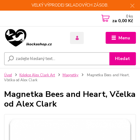
VELKÝ VÝPRODEJ SKLADOVÝCH ZÁSOB.
0
ks
za
0,00 Kč
Menu
Hledat
Úvod
Kolekce Alex Clark Art
Magnetky
Magnetka Bees and Heart,
Včelka od Alex Clark
Magnetka Bees and Heart, Včelka
od Alex Clark