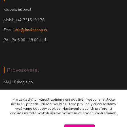
Marcela Juřicová
Mobil:
+42 731519 176
Email:
info@ikockashop.cz
Po - Pá 8:00 - 19:00 hod
Provozovatel
MAJU Eshop s.r.o.
U Parku 2867/1
Pro základní funkčnost, zpříjemnění používání webu, analytické
702 00 Ostrava
účely a v případě udělení souhlasu také pro účely cílení reklamy
využíváme soubory cookies. Nastavení vlastních preferencí
IČ: 09674799
cookies můžete kdykoli upravit odkazem ve spodní části stránek.