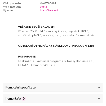
Číslo produktu:
MAGZ00097
Vše s motivem:
Včela
Výrobce:
Alex Clark Art
VEŠKERÉ ZBOŽÍ SKLADEM
Více než 2500 dárků s motivy koček, pejsků, králíčků,
morčátek, ptáčků, soviček, koní, lišek, slonů a medvídků.
ODESLÁNÍ OBJEDNÁVKY NÁSLEDUJÍCÍ PRACOVNÍ DEN
POMÁHÁME
KasProCats - kastrační program z.s, Kočky Bohumín z.s.,
OBRAZ – Obránci zvířat, z. s
Kompletní specifikace
Komentáře
0