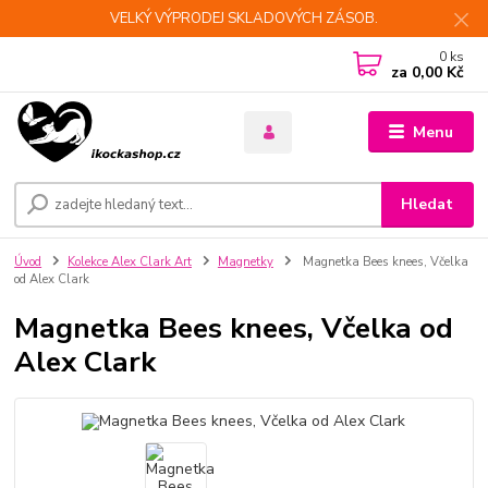
VELKÝ VÝPRODEJ SKLADOVÝCH ZÁSOB.
0
ks
za
0,00 Kč
Menu
Hledat
Úvod
Kolekce Alex Clark Art
Magnetky
Magnetka Bees knees, Včelka
od Alex Clark
Magnetka Bees knees, Včelka od
Alex Clark