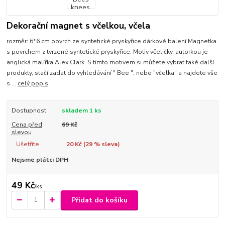
Dekorační magnet s včelkou, včela
rozměr: 6*6 cm povrch ze syntetické pryskyřice dárkové balení Magnetka
s povrchem z tvrzené syntetické pryskyřice. Motiv včeličky, autorkou je
anglická malířka Alex Clark. S tímto motivem si můžete vybrat také další
produkty, stačí zadat do vyhledávání " Bee ", nebo "včelka" a najdete vše
s ...
celý popis
Dostupnost
skladem 1 ks
Cena před
69 Kč
slevou
Ušetříte
20 Kč (
29
% sleva)
Nejsme plátci DPH
49 Kč
/
ks
Přidat do košíku