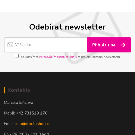
Odebírat newsletter
Přihlásit se
Souhlasím se
zpracováním osobních údajů
za účelem rozesílky newsletteru.
Kontakty
Marcela Juřicová
Mobil:
+42 731519 176
Email:
info@ikockashop.cz
Po - Pá 8:00 - 19:00 hod