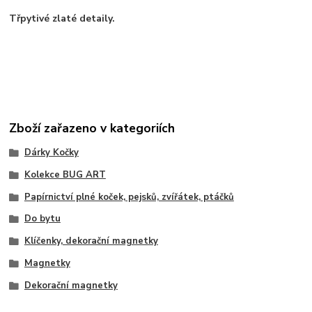
Třpytivé zlaté detaily.
Zboží zařazeno v kategoriích
Dárky Kočky
Kolekce BUG ART
Papírnictví plné koček, pejsků, zvířátek, ptáčků
Do bytu
Klíčenky, dekorační magnetky
Magnetky
Dekorační magnetky