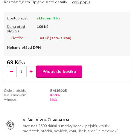
Rozměr: 5,6 cm Třpytivé zlaté detaily.
celý popis
Dostupnost
skladem 1 ks
Cena před
109 Kč
slevou
Ušetříte
40 Kč (
37
% sleva)
Nejsme plátci DPH
69 Kč
/
ks
Přidat do košíku
Číslo produktu:
BAMG025
Vše s motivem:
Kočka
Výrobce:
Kiub
VEŠKERÉ ZBOŽÍ SKLADEM
Více než 2500 dárků s motivy koček, pejsků, králíčků,
morčátek, ptáčků, soviček, koní, lišek, slonů a medvídků.