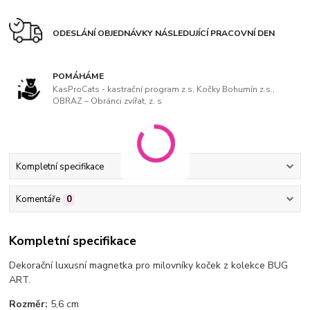
ODESLÁNÍ OBJEDNÁVKY NÁSLEDUJÍCÍ PRACOVNÍ DEN
POMÁHÁME
KasProCats - kastrační program z.s, Kočky Bohumín z.s.,
OBRAZ – Obránci zvířat, z. s
Kompletní specifikace
Komentáře
0
Kompletní specifikace
Dekorační luxusní magnetka pro milovníky koček
z kolekce BUG
ART.
Rozměr:
5,6 cm