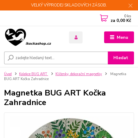
VELKÝ VÝPRODEJ SKLADOVÝCH ZÁSOB.
0
ks
za
0,00 Kč
Menu
Hledat
Úvod
Kolekce BUG ART
Klíčenky, dekorační magnetky
Magnetka
BUG ART Kočka Zahradnice
Magnetka BUG ART Kočka
Zahradnice