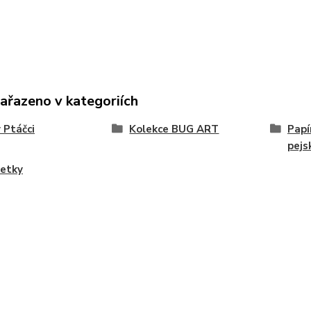
zařazeno v kategoriích
 Ptáčci
Kolekce BUG ART
Papí
pejs
etky