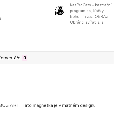
KasProCats - kastrační
program z.s, Kočky
Bohumín z.s., OBRAZ –
N
Obránci zvířat, z. s
Komentáře
0
 BUG ART.
Tato magnetka je v matném designu