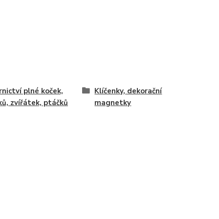
rnictví plné koček,
Klíčenky, dekorační
ků, zvířátek, ptáčků
magnetky