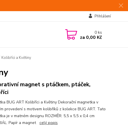
Přihlášení
0
ks
za
0,00 Kč
olibříci a Květiny
ny
rativní magnet s ptáčkem, ptáček,
říci
ka BUG ART Kolibříci a Květiny Dekorační magnetka v
ím provedení s motivem kolibříků z kolekce BUG ART. Tato
ka je v matném designu ROZMĚR: 5,5 x 5,5 x 0,4 cm
IÁL: Papír a magnet
celý popis