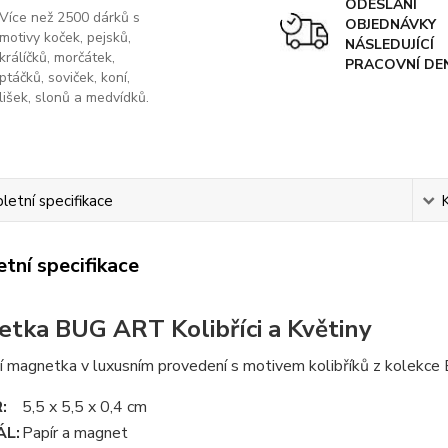
ODESLÁNÍ
Více než 2500 dárků s
OBJEDNÁVKY
motivy koček, pejsků,
NÁSLEDUJÍCÍ
králíčků, morčátek,
PRACOVNÍ DE
ptáčků, soviček, koní,
lišek, slonů a medvídků.
etní specifikace
tní specifikace
tka BUG ART Kolibříci a Květiny
í magnetka v luxusním provedení s motivem kolibříků
z kolekce
R
:
5,5 x 5,5 x 0,4 cm
ÁL
:
Papír a magnet