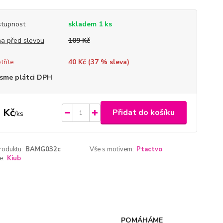
tupnost
skladem 1 ks
a před slevou
109 Kč
tříte
40 Kč (
37
% sleva)
sme plátci DPH
 Kč
Přidat do košíku
/
ks
roduktu:
BAMG032c
Vše s motivem:
Ptactvo
e:
Kiub
POMÁHÁME