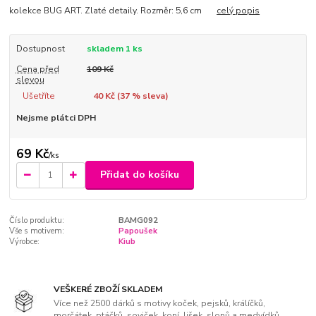
kolekce BUG ART. Zlaté detaily. Rozměr: 5,6 cm
celý popis
Dostupnost
skladem 1 ks
Cena před
109 Kč
slevou
Ušetříte
40 Kč (
37
% sleva)
Nejsme plátci DPH
69 Kč
/
ks
Přidat do košíku
Číslo produktu:
BAMG092
Vše s motivem:
Papoušek
Výrobce:
Kiub
VEŠKERÉ ZBOŽÍ SKLADEM
Více než 2500 dárků s motivy koček, pejsků, králíčků,
morčátek, ptáčků, soviček, koní, lišek, slonů a medvídků.