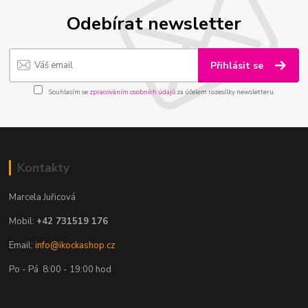
Odebírat newsletter
Přihlásit se
Souhlasím se
zpracováním osobních údajů
za účelem rozesílky newsletteru.
Kontakty
Marcela Juřicová
Mobil:
+42 731519 176
Email:
info@ikockashop.cz
Po - Pá 8:00 - 19:00 hod