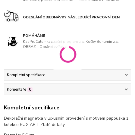
ODESLÁNÍ OBJEDNÁVKY NÁSLEDUJÍCÍ PRACOVNÍ DEN
POMÁHÁME
KasProCats - kastrační program z.s, Kočky Bohumín z.s.,
OBRAZ – Obránci zvířat, z. s
Kompletní specifikace
Komentáře
0
Kompletní specifikace
Dekorační magnetka v luxusním provedení s motivem papouška
z
kolekce BUG ART. Zlaté detaily.