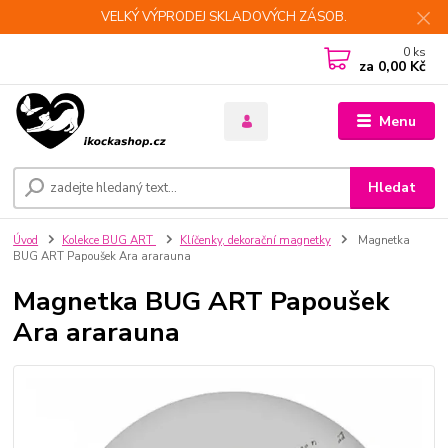
VELKÝ VÝPRODEJ SKLADOVÝCH ZÁSOB.
0
ks
za
0,00 Kč
Menu
Hledat
Úvod
Kolekce BUG ART
Klíčenky, dekorační magnetky
Magnetka
BUG ART Papoušek Ara ararauna
Magnetka BUG ART Papoušek
Ara ararauna