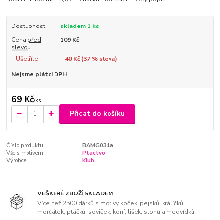
Dostupnost
skladem 1 ks
Cena před
109 Kč
slevou
Ušetříte
40 Kč (
37
% sleva)
Nejsme plátci DPH
69 Kč
/
ks
Přidat do košíku
Číslo produktu:
BAMG031a
Vše s motivem:
Ptactvo
Výrobce:
Kiub
VEŠKERÉ ZBOŽÍ SKLADEM
Více než 2500 dárků s motivy koček, pejsků, králíčků,
morčátek, ptáčků, soviček, koní, lišek, slonů a medvídků.