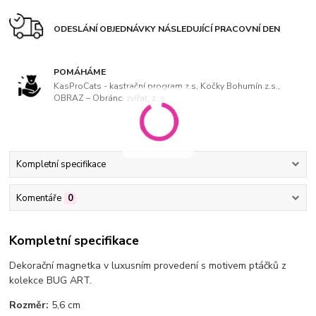
ODESLÁNÍ OBJEDNÁVKY NÁSLEDUJÍCÍ PRACOVNÍ DEN
POMÁHÁME
KasProCats - kastrační program z.s, Kočky Bohumín z.s.,
OBRAZ – Obránci zvířat, z. s
Kompletní specifikace
Komentáře
0
Kompletní specifikace
Dekorační magnetka v luxusním provedení s motivem ptáčků
z
kolekce BUG ART.
Rozměr:
5,6 cm