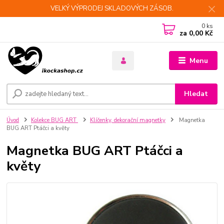
VELKÝ VÝPRODEJ SKLADOVÝCH ZÁSOB.
0
ks
za
0,00 Kč
Menu
Hledat
Úvod
Kolekce BUG ART
Klíčenky, dekorační magnetky
Magnetka
BUG ART Ptáčci a květy
Magnetka BUG ART Ptáčci a
květy