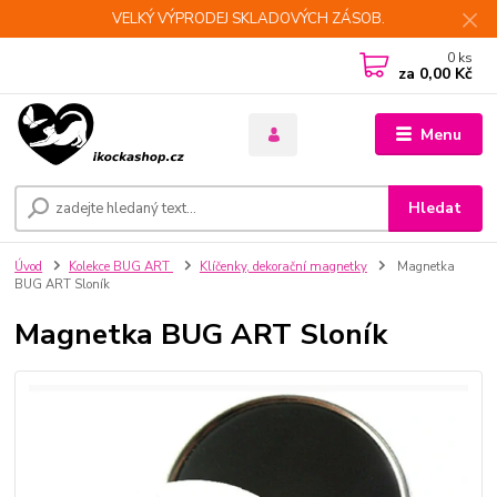
VELKÝ VÝPRODEJ SKLADOVÝCH ZÁSOB.
0
ks
za
0,00 Kč
Menu
Hledat
Úvod
Kolekce BUG ART
Klíčenky, dekorační magnetky
Magnetka
BUG ART Sloník
Magnetka BUG ART Sloník