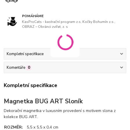
POMÁHÁME
KasProCats - kastrační program z.s, Kočky Bohumín z.s.,
OBRAZ – Obránci zvířat, z. s
Kompletní specifikace
Komentáře
0
Kompletní specifikace
Magnetka BUG ART Sloník
Dekorační magnetka v luxusním provedení s motivem slona
z
kolekce BUG ART.
ROZMĚR
:
5,5 x 5,5 x 0,4 cm