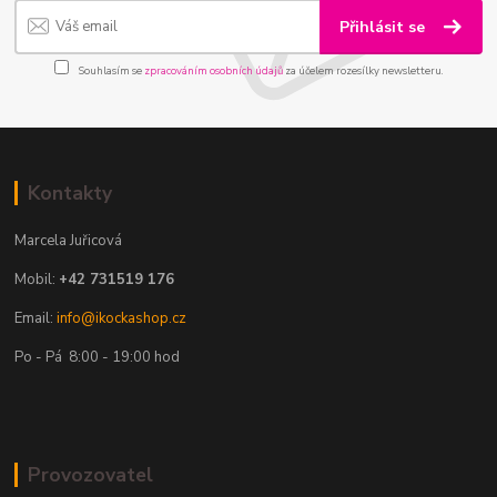
Přihlásit se
Souhlasím se
zpracováním osobních údajů
za účelem rozesílky newsletteru.
Kontakty
Marcela Juřicová
Mobil:
+42 731519 176
Email:
info@ikockashop.cz
Po - Pá 8:00 - 19:00 hod
Provozovatel