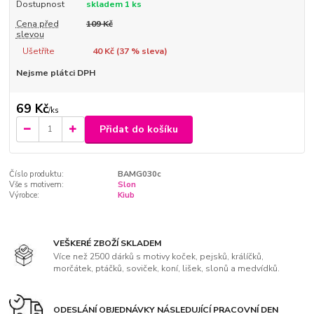
Dostupnost
skladem 1 ks
Cena před
109 Kč
slevou
Ušetříte
40 Kč (
37
% sleva)
Nejsme plátci DPH
69 Kč
/
ks
Přidat do košíku
Číslo produktu:
BAMG030c
Vše s motivem:
Slon
Výrobce:
Kiub
VEŠKERÉ ZBOŽÍ SKLADEM
Více než 2500 dárků s motivy koček, pejsků, králíčků,
morčátek, ptáčků, soviček, koní, lišek, slonů a medvídků.
ODESLÁNÍ OBJEDNÁVKY NÁSLEDUJÍCÍ PRACOVNÍ DEN