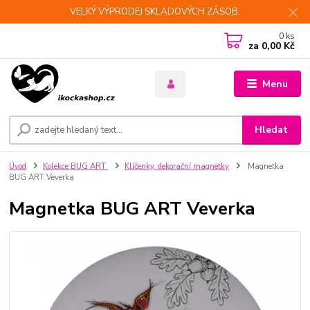
VELKÝ VÝPRODEJ SKLADOVÝCH ZÁSOB.
0
ks
za
0,00 Kč
Menu
Hledat
Úvod
Kolekce BUG ART
Klíčenky, dekorační magnetky
Magnetka
BUG ART Veverka
Magnetka BUG ART Veverka