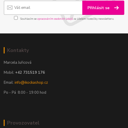
Přihlásit se
Souhlasím se
zpracováním osobních údajů
za účelem rozesílky newsletteru.
Kontakty
Marcela Juřicová
Mobil:
+42 731519 176
Email:
info@ikockashop.cz
Po - Pá 8:00 - 19:00 hod
Provozovatel