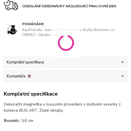
ODESLÁNÍ OBJEDNÁVKY NÁSLEDUJÍCÍ PRACOVNÍ DEN
POMÁHÁME
KasProCats - kastrační program z.s, Kočky Bohumín z.s.,
OBRAZ – Obránci zvířat, z. s
Kompletní specifikace
Komentáře
0
Kompletní specifikace
Dekorační magnetka v luxusním provedení s motivem veverky
z
kolekce BUG ART. Zlaté detaily.
Rozměr:
5,6 cm