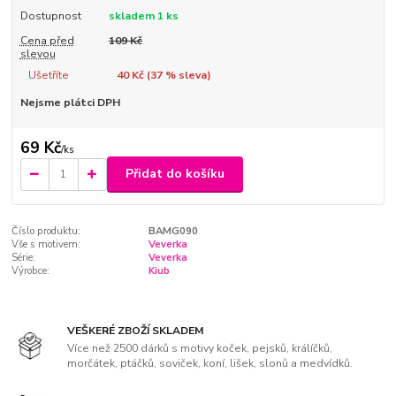
Dostupnost
skladem 1 ks
Cena před
109 Kč
slevou
Ušetříte
40 Kč (
37
% sleva)
Nejsme plátci DPH
69 Kč
/
ks
Přidat do košíku
Číslo produktu:
BAMG090
Vše s motivem:
Veverka
Série:
Veverka
Výrobce:
Kiub
VEŠKERÉ ZBOŽÍ SKLADEM
Více než 2500 dárků s motivy koček, pejsků, králíčků,
morčátek, ptáčků, soviček, koní, lišek, slonů a medvídků.