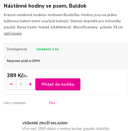
Nástěnné hodiny se psem, Buldok
Krásné nástěnné hodinys motivem Buldočka. Hodiny jsou na jednu
tužkovou baterii (není součástí balení). Stylový doplněk pro milovníky
pejsků. Barva hodin: hnědá, bíláMateriál: dřevoRozměry: průměr 34 cm
celý popis
Dostupnost
skladem 1 ks
Nejsme plátci DPH
389 Kč
/
ks
Přidat do košíku
Vše s motivem:
Pes
VEŠKERÉ ZBOŽÍ SKLADEM
Více než 2500 dárků s motivy koček, pejsků, králíčků,