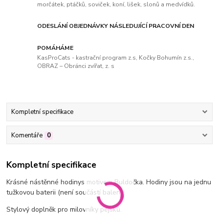
morčátek, ptáčků, soviček, koní, lišek, slonů a medvídků.
ODESLÁNÍ OBJEDNÁVKY NÁSLEDUJÍCÍ PRACOVNÍ DEN
POMÁHÁME
KasProCats - kastrační program z.s, Kočky Bohumín z.s.,
OBRAZ – Obránci zvířat, z. s
Kompletní specifikace
Komentáře
0
Kompletní specifikace
Krásné nástěnné hodinys motivem Buldočka. Hodiny jsou na jednu
tužkovou baterii (není součástí balení).
Stylový doplněk pro milovníky pejsků.