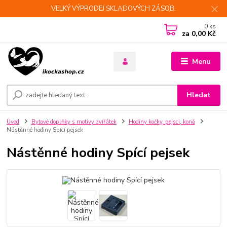
VELKÝ VÝPRODEJ SKLADOVÝCH ZÁSOB.
0
ks
za
0,00 Kč
Menu
Hledat
Úvod
Bytové doplňky s motivy zvířátek
Hodiny kočky, pejsci, koně
Nástěnné hodiny Spící pejsek
Nástěnné hodiny Spící pejsek