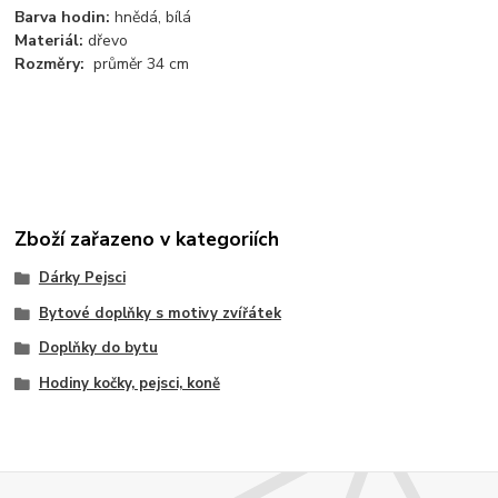
Barva hodin:
hnědá, bílá
Materiál:
dřevo
Rozměry:
průměr 34 cm
Zboží zařazeno v kategoriích
Dárky Pejsci
Bytové doplňky s motivy zvířátek
Doplňky do bytu
Hodiny kočky, pejsci, koně