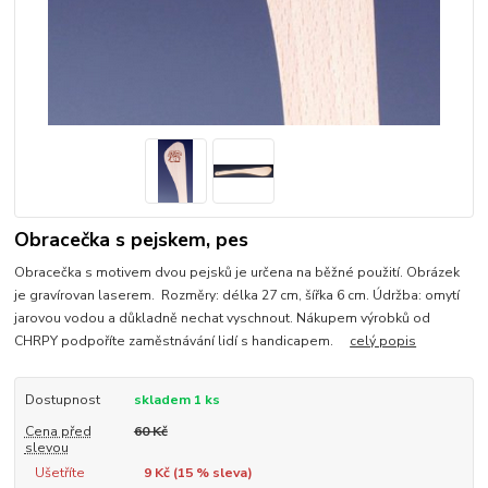
Obracečka s pejskem, pes
Obracečka s motivem dvou pejsků je určena na běžné použití. Obrázek
je gravírovan laserem. Rozměry: délka 27 cm, šířka 6 cm. Údržba: omytí
jarovou vodou a důkladně nechat vyschnout. Nákupem výrobků od
CHRPY podpoříte zaměstnávání lidí s handicapem.
celý popis
Dostupnost
skladem 1 ks
Cena před
60 Kč
slevou
Ušetříte
9 Kč (
15
% sleva)