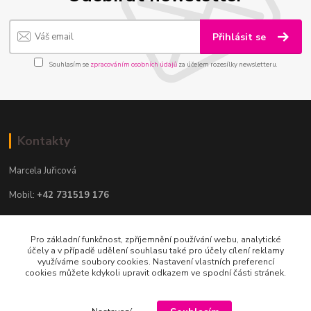
Přihlásit se
Souhlasím se
zpracováním osobních údajů
za účelem rozesílky newsletteru.
Kontakty
Marcela Juřicová
Mobil:
+42 731519 176
Email:
info@ikockashop.cz
Pro základní funkčnost, zpříjemnění používání webu, analytické
Po - Pá 8:00 - 19:00 hod
účely a v případě udělení souhlasu také pro účely cílení reklamy
využíváme soubory cookies. Nastavení vlastních preferencí
cookies můžete kdykoli upravit odkazem ve spodní části stránek.