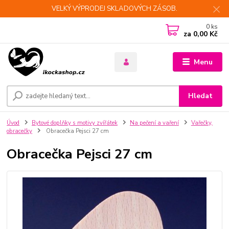
VELKÝ VÝPRODEJ SKLADOVÝCH ZÁSOB.
0
ks
za
0,00 Kč
Menu
Hledat
Úvod
Bytové doplňky s motivy zvířátek
Na pečení a vaření
Vařečky,
obracečky
Obracečka Pejsci 27 cm
Obracečka Pejsci 27 cm