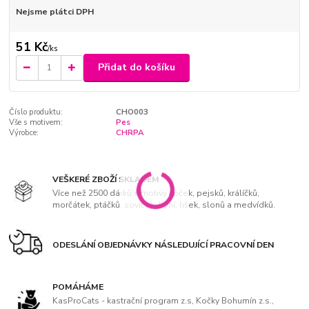
Nejsme plátci DPH
51 Kč
/
ks
Přidat do košíku
Číslo produktu:
CHO003
Vše s motivem:
Pes
Výrobce:
CHRPA
VEŠKERÉ ZBOŽÍ SKLADEM
Více než 2500 dárků s motivy koček, pejsků, králíčků,
morčátek, ptáčků, soviček, koní, lišek, slonů a medvídků.
ODESLÁNÍ OBJEDNÁVKY NÁSLEDUJÍCÍ PRACOVNÍ DEN
POMÁHÁME
KasProCats - kastrační program z.s, Kočky Bohumín z.s.,