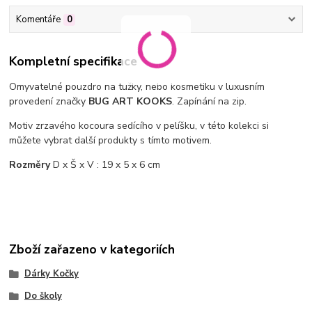
Komentáře
0
Kompletní specifikace
Omyvatelné pouzdro na tužky, nebo kosmetiku v luxusním
provedení značky
BUG ART KOOKS
. Zapínání na zip.
Motiv zrzavého kocoura sedícího v pelíšku, v této kolekci si
můžete vybrat další produkty s tímto motivem.
Rozměry
D x Š x V : 19 x 5 x 6 cm
Zboží zařazeno v kategoriích
Dárky Kočky
Do školy