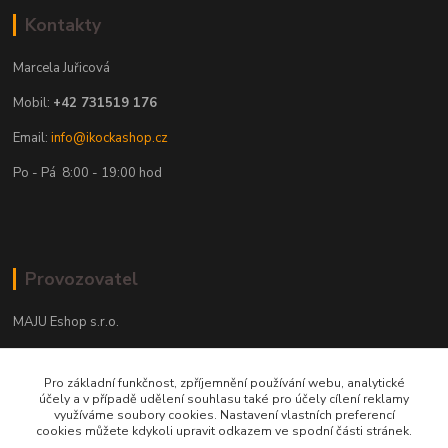
Kontakty
Marcela Juřicová
Mobil:
+42 731519 176
Email:
info@ikockashop.cz
Po - Pá 8:00 - 19:00 hod
Provozovatel
MAJU Eshop s.r.o.
U Parku 2867/1
Pro základní funkčnost, zpříjemnění používání webu, analytické
702 00 Ostrava
účely a v případě udělení souhlasu také pro účely cílení reklamy
využíváme soubory cookies. Nastavení vlastních preferencí
IČ: 09674799
cookies můžete kdykoli upravit odkazem ve spodní části stránek.