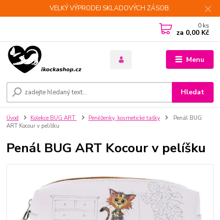
VELKÝ VÝPRODEJ SKLADOVÝCH ZÁSOB.
0
ks
za
0,00 Kč
Menu
Hledat
Úvod
Kolekce BUG ART
Peněženky, kosmetické tašky
Penál BUG
ART Kocour v pelíšku
Penál BUG ART Kocour v pelíšku