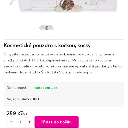
Kosmetické pouzdro s kočkou, kočky
Omyvatelné pouzdro na tužky, nebo kosmetiku v luxusním provedení
značky BUG ART KOOKS. Zapínání na zip. Motiv zrzavého kocoura
sedícího v pelíšku, v této kolekci si můžete vybrat další produkty s tímto
motivem. Rozměry D x Š x V : 19 x 5 x 6 cm
celý popis
Dostupnost
skladem 1 ks
Nejsme plátci DPH
259 Kč
/
ks
Přidat do košíku