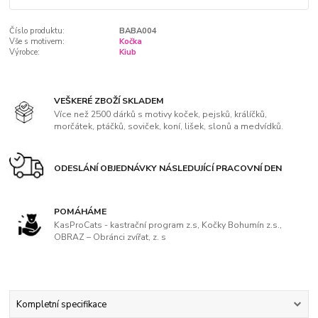
Číslo produktu:
BABA004
Vše s motivem:
Kočka
Výrobce:
Kiub
VEŠKERÉ ZBOŽÍ SKLADEM
Více než 2500 dárků s motivy koček, pejsků, králíčků,
morčátek, ptáčků, soviček, koní, lišek, slonů a medvídků.
ODESLÁNÍ OBJEDNÁVKY NÁSLEDUJÍCÍ PRACOVNÍ DEN
POMÁHÁME
KasProCats - kastrační program z.s, Kočky Bohumín z.s.,
OBRAZ – Obránci zvířat, z. s
Kompletní specifikace