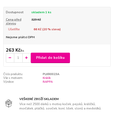
Dostupnost
skladem 1 ks
Cena před
329 Kč
slevou
Ušetříte
66 Kč (
20
% sleva)
Nejsme plátci DPH
263 Kč
/
ks
Přidat do košíku
Číslo produktu:
PLKR0023A
Vše s motivem:
Králík
Výrobce:
RAPPA
VEŠKERÉ ZBOŽÍ SKLADEM
Více než 2500 dárků s motivy koček, pejsků, králíčků,
morčátek, ptáčků, soviček, koní, lišek, slonů a medvídků.