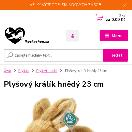
VELKÝ VÝPRODEJ SKLADOVÝCH ZÁSOB.
0
ks
za
0,00 Kč
Menu
Hledat
Úvod
Plyšáci
Plyšoví králíci
Plyšový králík hnědý 23 cm
Plyšový králík hnědý 23 cm