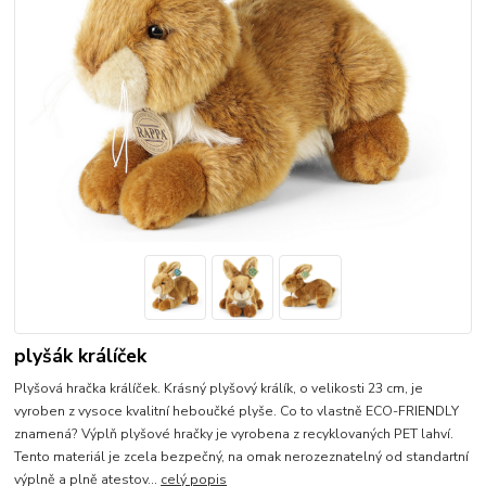
plyšák králíček
Plyšová hračka králíček. Krásný plyšový králík, o velikosti 23 cm, je
vyroben z vysoce kvalitní heboučké plyše. Co to vlastně ECO-FRIENDLY
znamená? Výplň plyšové hračky je vyrobena z recyklovaných PET lahví.
Tento materiál je zcela bezpečný, na omak nerozeznatelný od standartní
výplně a plně atestov...
celý popis