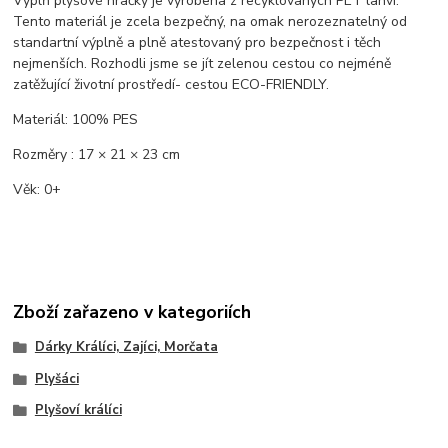
Výplň plyšové hračky je vyrobena z recyklovaných PET lahví.
Tento materiál je zcela bezpečný, na omak nerozeznatelný od
standartní výplně a plně atestovaný pro bezpečnost i těch
nejmenších. Rozhodli jsme se jít zelenou cestou co nejméně
zatěžující životní prostředí- cestou ECO-FRIENDLY.
Materiál: 100% PES
Rozměry : 17 × 21 × 23 cm
Věk: 0+
Zboží zařazeno v kategoriích
Dárky Králíci, Zajíci, Morčata
Plyšáci
Plyšoví králíci