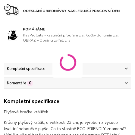
ODESLÁNÍ OBJEDNÁVKY NÁSLEDUJÍCÍ PRACOVNÍ DEN
POMÁHÁME
KasProCats - kastrační program z.s, Kočky Bohumín z.s.,
OBRAZ – Obránci zvířat, z. s
Kompletní specifikace
Komentáře
0
Kompletní specifikace
Plyšová hračka králíček.
Krásný plyšový králík, o velikosti 23 cm, je vyroben z vysoce
kvalitní heboučké plyše. Co to vlastně ECO-FRIENDLY znamená?