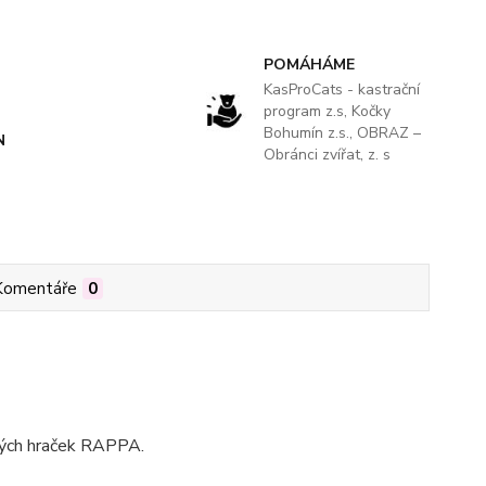
POMÁHÁME
KasProCats - kastrační
program z.s, Kočky
Bohumín z.s., OBRAZ –
N
Obránci zvířat, z. s
Komentáře
0
ových hraček RAPPA.