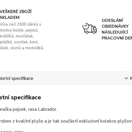
VEŠKERÉ ZBOŽÍ
SKLADEM
ODESLÁNÍ
Více než 2500 dárků s
OBJEDNÁVKY
motivy koček, pejsků,
NÁSLEDUJÍCÍ
králíčků, morčátek,
PRACOVNÍ DE
ptáčků, soviček, koní,
lišek, slonů a medvídků.
etní specifikace
tní specifikace
račka pejsek, rasa Labrador.
roben z kvalitní plyše a je tak součástí exkluzivní kolekce plyš