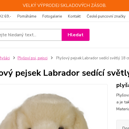
VELKÝ VÝPRODEJ SKLADOVÝCH ZÁSOB.
Kč 69,-
Pomáháme
Fotogalerie
Kontakt
České puncovní značky
Hledat
lyšáci
Plyšoví psi, pejsci
Plyšový pejsek Labrador sedící světlý 18 
ový pejsek Labrador sedící svět
plyš
Plyšová
a je t
Materi
Dos