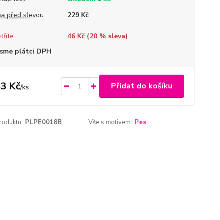
a před slevou
229 Kč
tříte
46 Kč (
20
% sleva)
sme plátci DPH
3 Kč
Přidat do košíku
/
ks
roduktu:
PLPE0018B
Vše s motivem:
Pes