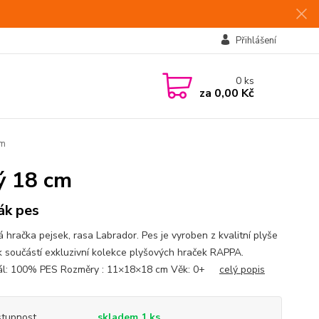
Přihlášení
0
ks
za
0,00 Kč
cm
lý 18 cm
ák pes
 hračka pejsek, rasa Labrador. Pes je vyroben z kvalitní plyše
ak součástí exkluzivní kolekce plyšových hraček RAPPA.
ál: 100% PES Rozměry : 11×18×18 cm Věk: 0+
celý popis
tupnost
skladem 1 ks