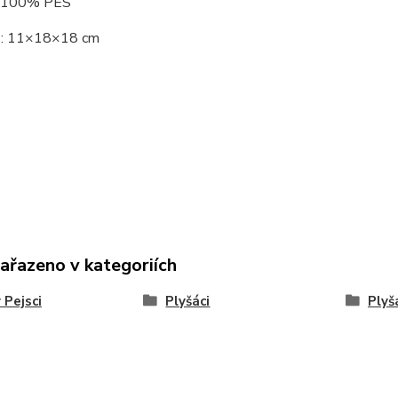
: 100% PES
 : 11×18×18 cm
zařazeno v kategoriích
 Pejsci
Plyšáci
Plyšá