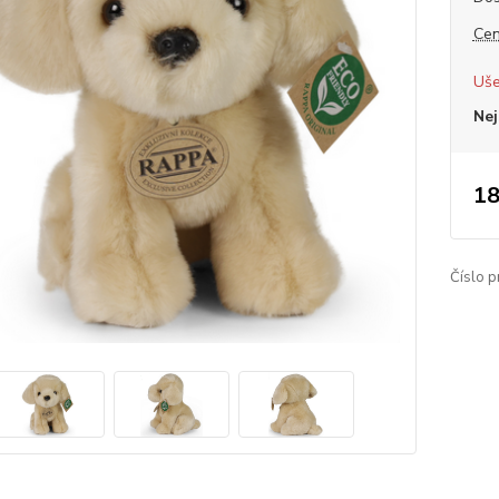
Cen
Uše
Nej
18
Číslo p