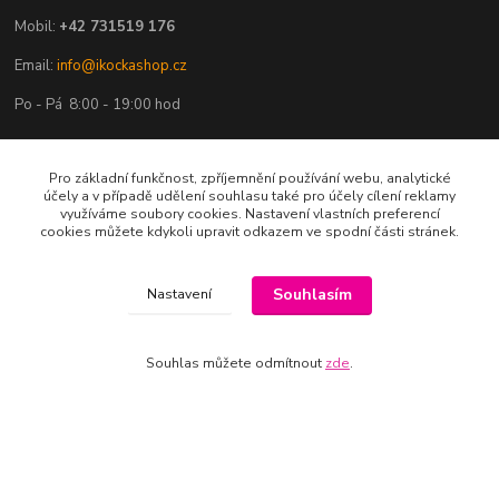
Mobil:
+42 731519 176
Email:
info@ikockashop.cz
Po - Pá 8:00 - 19:00 hod
Pro základní funkčnost, zpříjemnění používání webu, analytické
účely a v případě udělení souhlasu také pro účely cílení reklamy
využíváme soubory cookies. Nastavení vlastních preferencí
Provozovatel
cookies můžete kdykoli upravit odkazem ve spodní části stránek.
MAJU Eshop s.r.o.
Souhlasím
Nastavení
U Parku 2867/1
702 00 Ostrava
Souhlas můžete odmítnout
zde
.
IČ: 09674799