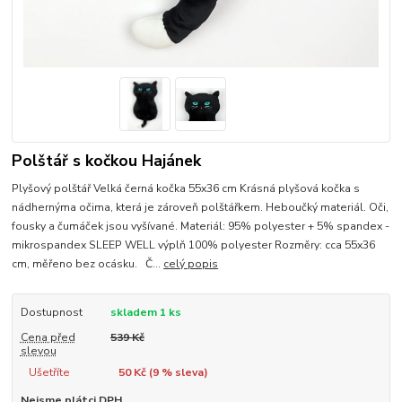
Polštář s kočkou Hajánek
Plyšový polštář Velká černá kočka 55x36 cm Krásná plyšová kočka s
nádhernýma očima, která je zároveň polštářkem. Heboučký materiál. Oči,
fousky a čumáček jsou vyšívané. Materiál: 95% polyester + 5% spandex -
mikrospandex SLEEP WELL výplň 100% polyester Rozměry: cca 55x36
cm, měřeno bez ocásku. Č...
celý popis
Dostupnost
skladem 1 ks
Cena před
539 Kč
slevou
Ušetříte
50 Kč (
9
% sleva)
Nejsme plátci DPH