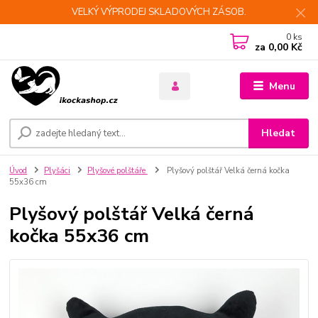
VELKÝ VÝPRODEJ SKLADOVÝCH ZÁSOB.
0
ks
za
0,00 Kč
Menu
Hledat
Úvod
Plyšáci
Plyšové polštáře
Plyšový polštář Velká černá kočka
55x36 cm
Plyšový polštář Velká černá
kočka 55x36 cm