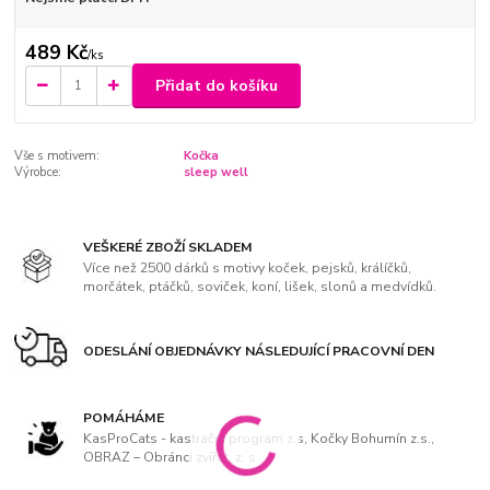
489 Kč
/
ks
Přidat do košíku
Vše s motivem:
Kočka
Výrobce:
sleep well
VEŠKERÉ ZBOŽÍ SKLADEM
Více než 2500 dárků s motivy koček, pejsků, králíčků,
morčátek, ptáčků, soviček, koní, lišek, slonů a medvídků.
ODESLÁNÍ OBJEDNÁVKY NÁSLEDUJÍCÍ PRACOVNÍ DEN
POMÁHÁME
KasProCats - kastrační program z.s, Kočky Bohumín z.s.,
OBRAZ – Obránci zvířat, z. s