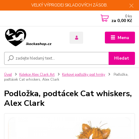
VELKÝ VÝPRODEJ SKLADOVÝCH ZÁSOB.
0
ks
za
0,00 Kč
Menu
Hledat
Úvod
Kolekce Alex Clark Art
Korkové podložky pod hrnky
Podložka,
podtácek Cat whiskers, Alex Clark
Podložka, podtácek Cat whiskers,
Alex Clark