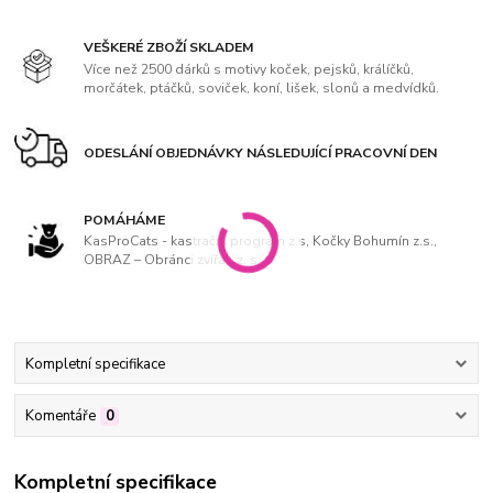
VEŠKERÉ ZBOŽÍ SKLADEM
Více než 2500 dárků s motivy koček, pejsků, králíčků,
morčátek, ptáčků, soviček, koní, lišek, slonů a medvídků.
ODESLÁNÍ OBJEDNÁVKY NÁSLEDUJÍCÍ PRACOVNÍ DEN
POMÁHÁME
KasProCats - kastrační program z.s, Kočky Bohumín z.s.,
OBRAZ – Obránci zvířat, z. s
Kompletní specifikace
Komentáře
0
Kompletní specifikace