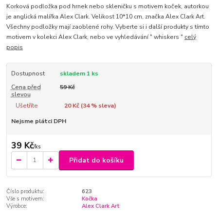
Korková podložka pod hrnek nebo skleničku s motivem koček, autorkou
je anglická malířka Alex Clark. Velikost 10*10 cm, značka Alex Clark Art.
Všechny podložky mají zaoblené rohy. Vyberte si i další produkty s tímto
motivem v kolekci Alex Clark, nebo ve vyhledávání " whiskers "
celý
popis
Dostupnost
skladem 1 ks
Cena před
59 Kč
slevou
Ušetříte
20 Kč (
34
% sleva)
Nejsme plátci DPH
39 Kč
/
ks
Přidat do košíku
Číslo produktu:
623
Vše s motivem:
Kočka
Výrobce:
Alex Clark Art