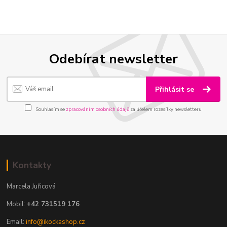
Odebírat newsletter
Přihlásit se
Souhlasím se
zpracováním osobních údajů
za účelem rozesílky newsletteru.
Kontakty
Marcela Juřicová
Mobil:
+42 731519 176
Email:
info@ikockashop.cz