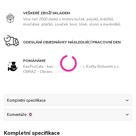
VEŠKERÉ ZBOŽÍ SKLADEM
Více než 2500 dárků s motivy koček, pejsků, králíčků,
morčátek, ptáčků, soviček, koní, lišek, slonů a medvídků.
ODESLÁNÍ OBJEDNÁVKY NÁSLEDUJÍCÍ PRACOVNÍ DEN
POMÁHÁME
KasProCats - kastrační program z.s, Kočky Bohumín z.s.,
OBRAZ – Obránci zvířat, z. s
Kompletní specifikace
Komentáře
0
Kompletní specifikace