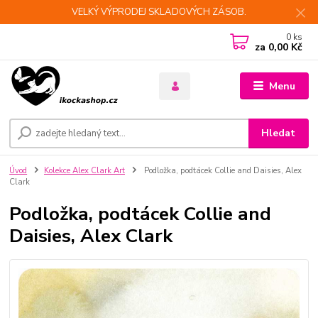
VELKÝ VÝPRODEJ SKLADOVÝCH ZÁSOB.
0
ks
za
0,00 Kč
Menu
Hledat
Úvod
Kolekce Alex Clark Art
Podložka, podtácek Collie and Daisies, Alex
Clark
Podložka, podtácek Collie and
Daisies, Alex Clark