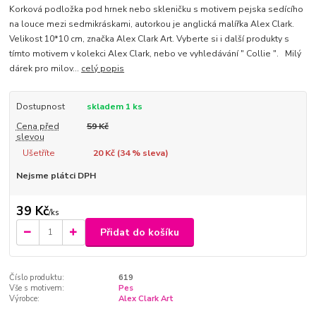
Korková podložka pod hrnek nebo skleničku s motivem pejska sedícího
na louce mezi sedmikráskami, autorkou je anglická malířka Alex Clark.
Velikost 10*10 cm, značka Alex Clark Art. Vyberte si i další produkty s
tímto motivem v kolekci Alex Clark, nebo ve vyhledávání " Collie ". Milý
dárek pro milov...
celý popis
Dostupnost
skladem 1 ks
Cena před
59 Kč
slevou
Ušetříte
20 Kč (
34
% sleva)
Nejsme plátci DPH
39 Kč
/
ks
Přidat do košíku
Číslo produktu:
619
Vše s motivem:
Pes
Výrobce:
Alex Clark Art