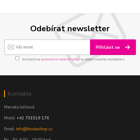
Odebírat newsletter
Přihlásit se
Souhlasím se
zpracováním osobních údajů
za účelem rozesílky newsletteru.
Kontakty
Marcela Juřicová
Mobil:
+42 731519 176
Email:
info@ikockashop.cz