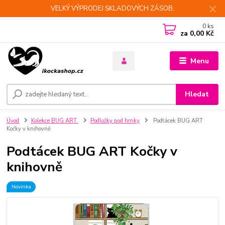
VELKÝ VÝPRODEJ SKLADOVÝCH ZÁSOB.
0
ks
za
0,00 Kč
Menu
Hledat
Úvod
Kolekce BUG ART
Podložky pod hrnky
Podtácek BUG ART
Kočky v knihovně
Podtácek BUG ART Kočky v
knihovně
Novinka