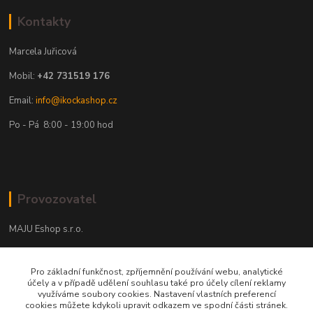
Kontakty
Marcela Juřicová
Mobil:
+42 731519 176
Email:
info@ikockashop.cz
Po - Pá 8:00 - 19:00 hod
Provozovatel
MAJU Eshop s.r.o.
U Parku 2867/1
Pro základní funkčnost, zpříjemnění používání webu, analytické
702 00 Ostrava
účely a v případě udělení souhlasu také pro účely cílení reklamy
využíváme soubory cookies. Nastavení vlastních preferencí
IČ: 09674799
cookies můžete kdykoli upravit odkazem ve spodní části stránek.