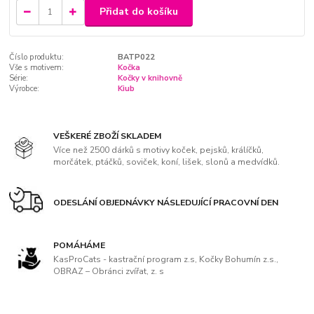
Přidat do košíku
Číslo produktu:
BATP022
Vše s motivem:
Kočka
Série:
Kočky v knihovně
Výrobce:
Kiub
VEŠKERÉ ZBOŽÍ SKLADEM
Více než 2500 dárků s motivy koček, pejsků, králíčků,
morčátek, ptáčků, soviček, koní, lišek, slonů a medvídků.
ODESLÁNÍ OBJEDNÁVKY NÁSLEDUJÍCÍ PRACOVNÍ DEN
POMÁHÁME
KasProCats - kastrační program z.s, Kočky Bohumín z.s.,
OBRAZ – Obránci zvířat, z. s