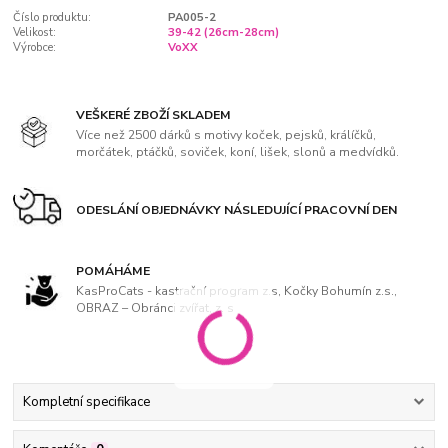
Číslo produktu:
PA005-2
Velikost:
39-42 (26cm-28cm)
Výrobce:
VoXX
VEŠKERÉ ZBOŽÍ SKLADEM
Více než 2500 dárků s motivy koček, pejsků, králíčků,
morčátek, ptáčků, soviček, koní, lišek, slonů a medvídků.
ODESLÁNÍ OBJEDNÁVKY NÁSLEDUJÍCÍ PRACOVNÍ DEN
POMÁHÁME
KasProCats - kastrační program z.s, Kočky Bohumín z.s.,
OBRAZ – Obránci zvířat, z. s
Kompletní specifikace