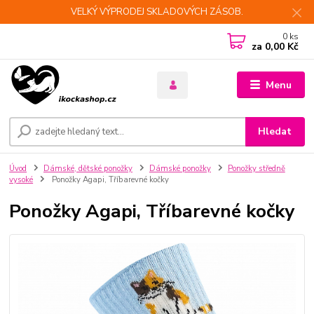
VELKÝ VÝPRODEJ SKLADOVÝCH ZÁSOB.
0
ks
za
0,00 Kč
Menu
Hledat
Úvod
Dámské, dětské ponožky
Dámské ponožky
Ponožky středně
vysoké
Ponožky Agapi, Tříbarevné kočky
Ponožky Agapi, Tříbarevné kočky