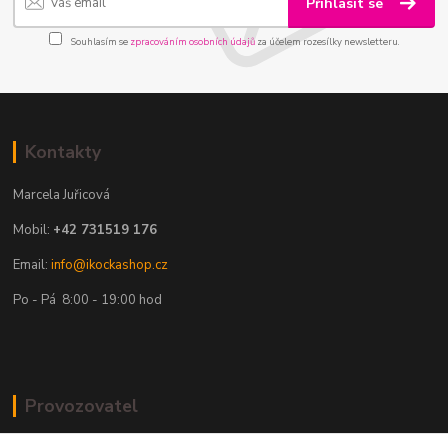
Přihlásit se
Souhlasím se
zpracováním osobních údajů
za účelem rozesílky newsletteru.
Kontakty
Marcela Juřicová
Mobil:
+42 731519 176
Email:
info@ikockashop.cz
Po - Pá 8:00 - 19:00 hod
Provozovatel