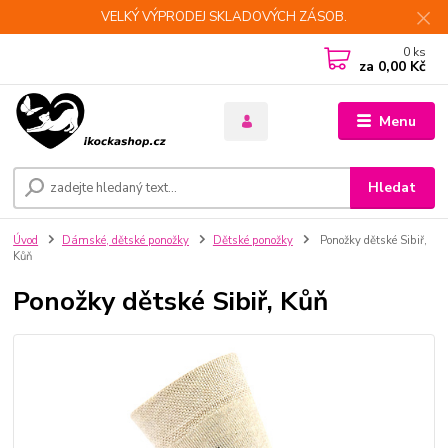
VELKÝ VÝPRODEJ SKLADOVÝCH ZÁSOB.
0
ks
za
0,00 Kč
Menu
Hledat
Úvod
Dámské, dětské ponožky
Dětské ponožky
Ponožky dětské Sibiř,
Kůň
Ponožky dětské Sibiř, Kůň