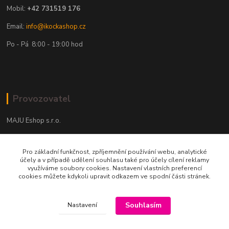
Mobil:
+42 731519 176
Email:
info@ikockashop.cz
Po - Pá 8:00 - 19:00 hod
Provozovatel
MAJU Eshop s.r.o.
U Parku 2867/1
Pro základní funkčnost, zpříjemnění používání webu, analytické
702 00 Ostrava
účely a v případě udělení souhlasu také pro účely cílení reklamy
využíváme soubory cookies. Nastavení vlastních preferencí
IČ: 09674799
cookies můžete kdykoli upravit odkazem ve spodní části stránek.
Souhlasím
Nastavení