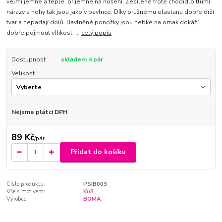
velmi jemné a teplé, příjemné na nošení. Zesílené froté chodidlo tlumí
nárazy a nohy tak jsou jako v bavlnce. Díky pružnému elastanu dobře drží
tvar a nepadají dolů. Bavlněné ponožky jsou hebké na omak dokáží
dobře pojmout vlhkost. ...
celý popis
Dostupnost
skladem 4 pár
Velikost
Nejsme plátci DPH
89 Kč
/
pár
Přidat do košíku
Číslo produktu:
PSIB003
Vše s motivem:
Kůň
Výrobce:
BOMA