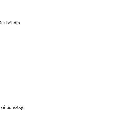
ití bělidla
ké ponožky