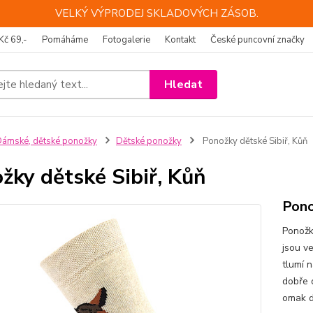
VELKÝ VÝPRODEJ SKLADOVÝCH ZÁSOB.
Kč 69,-
Pomáháme
Fotogalerie
Kontakt
České puncovní značky
Hledat
ámské, dětské ponožky
Dětské ponožky
Ponožky dětské Sibiř, Kůň
žky dětské Sibiř, Kůň
Pono
Ponožk
jsou v
tlumí 
dobře 
omak d