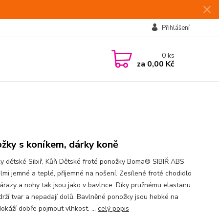
Přihlášení
0
ks
za
0,00 Kč
žky s koníkem, dárky koně
y dětské Sibiř, Kůň Dětské froté ponožky Boma® SIBIŘ ABS
elmi jemné a teplé, příjemné na nošení. Zesílené froté chodidlo
nárazy a nohy tak jsou jako v bavlnce. Díky pružnému elastanu
drží tvar a nepadají dolů. Bavlněné ponožky jsou hebké na
okáží dobře pojmout vlhkost. ...
celý popis