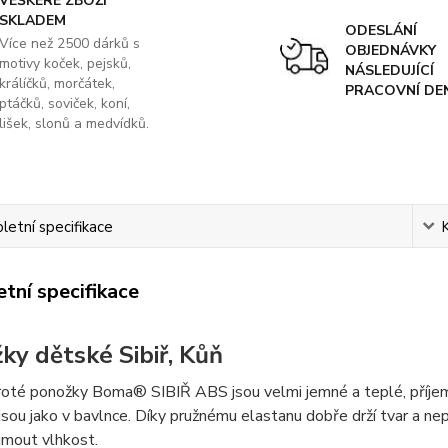
VEŠKERÉ ZBOŽÍ
SKLADEM
ODESLÁNÍ
Více než 2500 dárků s
OBJEDNÁVKY
motivy koček, pejsků,
NÁSLEDUJÍCÍ
králíčků, morčátek,
PRACOVNÍ DE
ptáčků, soviček, koní,
lišek, slonů a medvídků.
etní specifikace
tní specifikace
ky dětské Sibiř, Kůň
oté ponožky Boma® SIBIŘ ABS jsou velmi jemné a teplé, příjemn
jsou jako v bavlnce. Díky pružnému elastanu dobře drží tvar a n
jmout vlhkost.