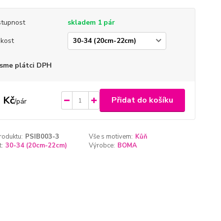
tupnost
skladem 1 pár
ikost
sme plátci DPH
 Kč
Přidat do košíku
/
pár
roduktu:
PSIB003-3
Vše s motivem:
Kůň
t:
30-34 (20cm-22cm)
Výrobce:
BOMA