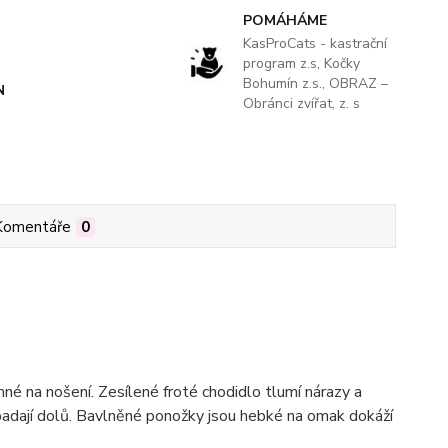
POMÁHÁME
KasProCats - kastrační
program z.s, Kočky
Bohumín z.s., OBRAZ –
N
Obránci zvířat, z. s
Komentáře
0
é na nošení. Zesílené froté chodidlo tlumí nárazy a
epadají dolů. Bavlněné ponožky jsou hebké na omak dokáží